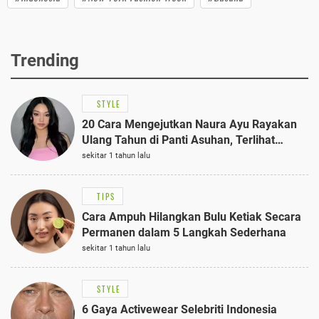
Trending
STYLE
20 Cara Mengejutkan Naura Ayu Rayakan
Ulang Tahun di Panti Asuhan, Terlihat
Anggun dengan Kaftan Cokelat
sekitar 1 tahun lalu
TIPS
Cara Ampuh Hilangkan Bulu Ketiak Secara
Permanen dalam 5 Langkah Sederhana
sekitar 1 tahun lalu
STYLE
6 Gaya Activewear Selebriti Indonesia