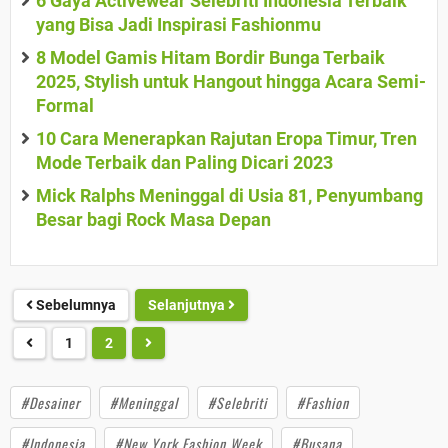
6 Gaya Activewear Selebriti Indonesia Terbaik
yang Bisa Jadi Inspirasi Fashionmu
8 Model Gamis Hitam Bordir Bunga Terbaik
2025, Stylish untuk Hangout hingga Acara Semi-
Formal
10 Cara Menerapkan Rajutan Eropa Timur, Tren
Mode Terbaik dan Paling Dicari 2023
Mick Ralphs Meninggal di Usia 81, Penyumbang
Besar bagi Rock Masa Depan
Sebelumnya
Selanjutnya
1
2
#Desainer
#Meninggal
#Selebriti
#Fashion
#Indonesia
#New York Fashion Week
#Busana