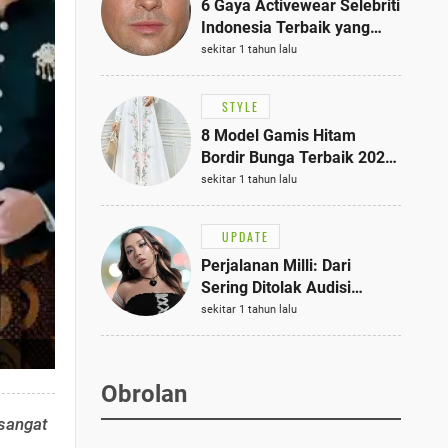
6 Gaya Activewear Selebriti
Indonesia Terbaik yang
Bisa Jadi Inspirasi
sekitar 1 tahun lalu
Fashionmu
STYLE
8 Model Gamis Hitam
Bordir Bunga Terbaik 2025,
Stylish untuk Hangout
sekitar 1 tahun lalu
hingga Acara Semi-Formal
UPDATE
Perjalanan Milli: Dari
Sering Ditolak Audisi
hingga Menjadi Rapper Top
sekitar 1 tahun lalu
10 Thailand
Obrolan
 sangat