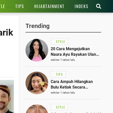
YLE
TIPS
HIJABTAINMENT
INDEKS
Trending
rik
STYLE
20 Cara Mengejutkan
Naura Ayu Rayakan Ulang
Tahun di Panti Asuhan,
sekitar 1 tahun lalu
Terlihat Anggun dengan
Kaftan Cokelat
TIPS
Cara Ampuh Hilangkan
Bulu Ketiak Secara
Permanen dalam 5
sekitar 1 tahun lalu
Langkah Sederhana
STYLE