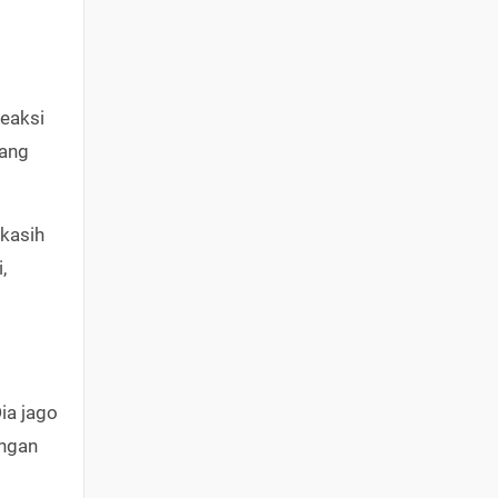
Reaksi
yang
 kasih
,
ia jago
engan