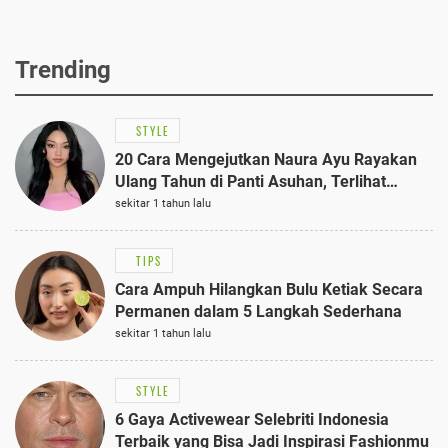
Trending
STYLE
20 Cara Mengejutkan Naura Ayu Rayakan
Ulang Tahun di Panti Asuhan, Terlihat
Anggun dengan Kaftan Cokelat
sekitar 1 tahun lalu
TIPS
Cara Ampuh Hilangkan Bulu Ketiak Secara
Permanen dalam 5 Langkah Sederhana
sekitar 1 tahun lalu
STYLE
6 Gaya Activewear Selebriti Indonesia
Terbaik yang Bisa Jadi Inspirasi Fashionmu