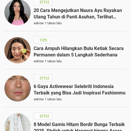
STYLE
20 Cara Mengejutkan Naura Ayu Rayakan
Ulang Tahun di Panti Asuhan, Terlihat
Anggun dengan Kaftan Cokelat
sekitar 1 tahun lalu
TIPS
Cara Ampuh Hilangkan Bulu Ketiak Secara
Permanen dalam 5 Langkah Sederhana
sekitar 1 tahun lalu
STYLE
6 Gaya Activewear Selebriti Indonesia
Terbaik yang Bisa Jadi Inspirasi Fashionmu
sekitar 1 tahun lalu
STYLE
8 Model Gamis Hitam Bordir Bunga Terbaik
2025, Stylish untuk Hangout hingga Acara