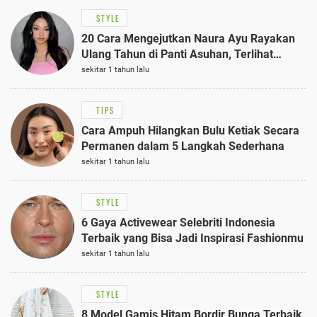
STYLE
20 Cara Mengejutkan Naura Ayu Rayakan
Ulang Tahun di Panti Asuhan, Terlihat
Anggun dengan Kaftan Cokelat
sekitar 1 tahun lalu
TIPS
Cara Ampuh Hilangkan Bulu Ketiak Secara
Permanen dalam 5 Langkah Sederhana
sekitar 1 tahun lalu
STYLE
6 Gaya Activewear Selebriti Indonesia
Terbaik yang Bisa Jadi Inspirasi Fashionmu
sekitar 1 tahun lalu
STYLE
8 Model Gamis Hitam Bordir Bunga Terbaik