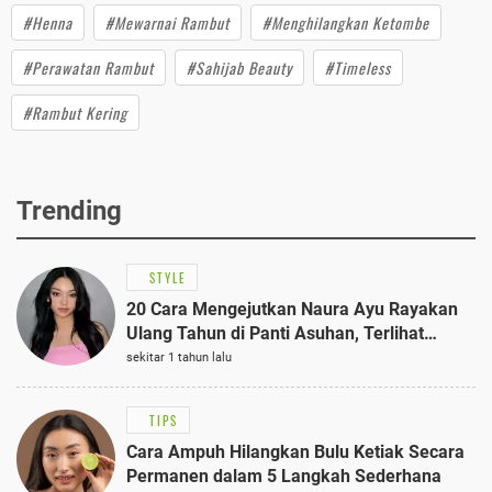
#Henna
#Mewarnai Rambut
#Menghilangkan Ketombe
#Perawatan Rambut
#Sahijab Beauty
#Timeless
#Rambut Kering
Trending
STYLE
20 Cara Mengejutkan Naura Ayu Rayakan
Ulang Tahun di Panti Asuhan, Terlihat
Anggun dengan Kaftan Cokelat
sekitar 1 tahun lalu
TIPS
Cara Ampuh Hilangkan Bulu Ketiak Secara
Permanen dalam 5 Langkah Sederhana