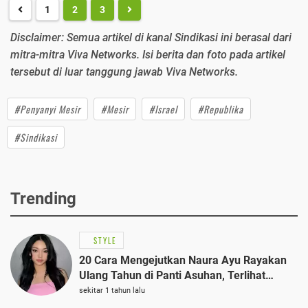
1
2
3
Disclaimer: Semua artikel di kanal Sindikasi ini berasal dari
mitra-mitra Viva Networks. Isi berita dan foto pada artikel
tersebut di luar tanggung jawab Viva Networks.
#Penyanyi Mesir
#Mesir
#Israel
#Republika
#Sindikasi
Trending
STYLE
20 Cara Mengejutkan Naura Ayu Rayakan
Ulang Tahun di Panti Asuhan, Terlihat
Anggun dengan Kaftan Cokelat
sekitar 1 tahun lalu