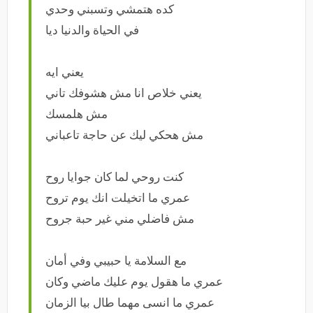
كده هتمشي وتسبني وحدي
في الحياة والدنيا ديا
يعني ايه
يعني خلاص انا مش هشوفك تاني
مش هلمسك
مش هحكي ليك عن حاجة تاعباني
كنت روحي لما كان جوايا روح
عمري ما اتخيلت انك يوم تروح
مش فاضلي مني غير حبة جروح
مع السلامة يا حبيبي وفي أمان
عمري ما هقول يوم عليك ماضي وكان
عمري ما انسى مهما طال بيا الزمان