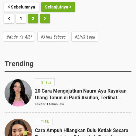
Sebelumnya
Selanjutnya
1
2
#Keda Ya Albi
#Alma Esbeye
#Lirik Lagu
Trending
STYLE
20 Cara Mengejutkan Naura Ayu Rayakan
Ulang Tahun di Panti Asuhan, Terlihat
Anggun dengan Kaftan Cokelat
sekitar 1 tahun lalu
TIPS
Cara Ampuh Hilangkan Bulu Ketiak Secara