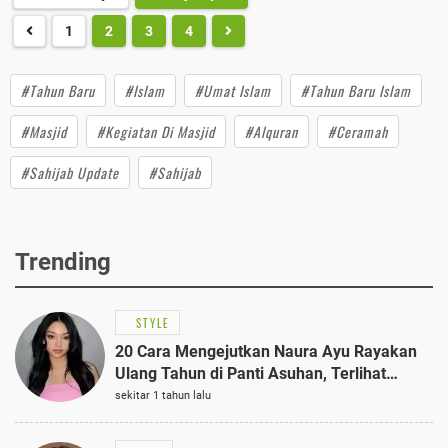
1
2
3
4
#Tahun Baru
#Islam
#Umat Islam
#Tahun Baru Islam
#Masjid
#Kegiatan Di Masjid
#Alquran
#Ceramah
#Sahijab Update
#Sahijab
Trending
STYLE
20 Cara Mengejutkan Naura Ayu Rayakan
Ulang Tahun di Panti Asuhan, Terlihat
Anggun dengan Kaftan Cokelat
sekitar 1 tahun lalu