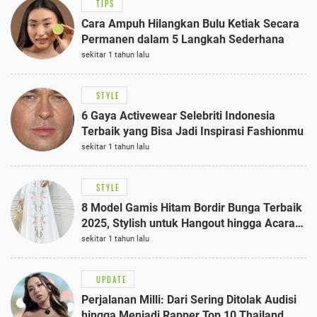
TIPS
Cara Ampuh Hilangkan Bulu Ketiak Secara
Permanen dalam 5 Langkah Sederhana
sekitar 1 tahun lalu
STYLE
6 Gaya Activewear Selebriti Indonesia
Terbaik yang Bisa Jadi Inspirasi Fashionmu
sekitar 1 tahun lalu
STYLE
8 Model Gamis Hitam Bordir Bunga Terbaik
2025, Stylish untuk Hangout hingga Acara
Semi-Formal
sekitar 1 tahun lalu
UPDATE
Perjalanan Milli: Dari Sering Ditolak Audisi
hingga Menjadi Rapper Top 10 Thailand