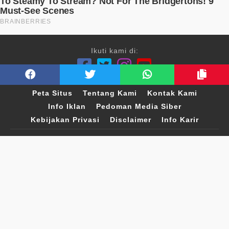
Ikuti kami di:
Peta Situs
Tentang Kami
Kontak Kami
Info Iklan
Pedoman Media Siber
Kebijakan Privasi
Disclaimer
Info Karir
Sahijab
©2026
| All Right Reserved
A Group Member of
VDVC