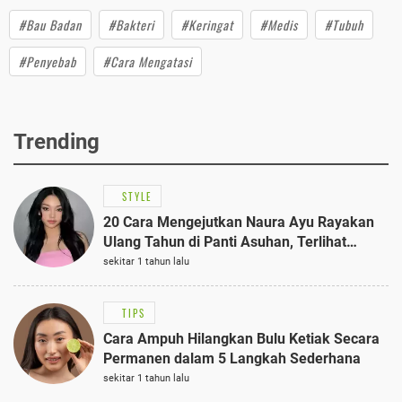
#Bau Badan
#Bakteri
#Keringat
#Medis
#Tubuh
#Penyebab
#Cara Mengatasi
Trending
STYLE
20 Cara Mengejutkan Naura Ayu Rayakan
Ulang Tahun di Panti Asuhan, Terlihat
Anggun dengan Kaftan Cokelat
sekitar 1 tahun lalu
TIPS
Cara Ampuh Hilangkan Bulu Ketiak Secara
Permanen dalam 5 Langkah Sederhana
sekitar 1 tahun lalu