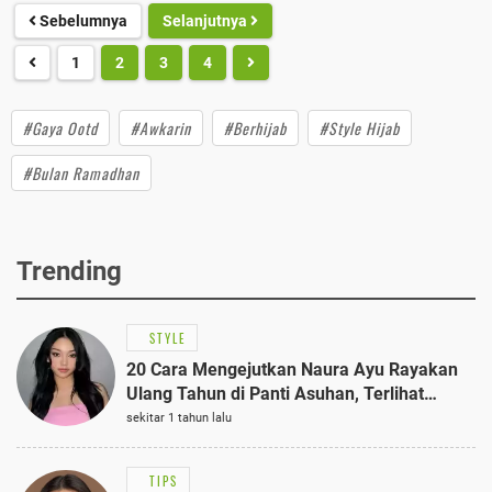
Sebelumnya
Selanjutnya
1
2
3
4
#Gaya Ootd
#Awkarin
#Berhijab
#Style Hijab
#Bulan Ramadhan
Trending
STYLE
20 Cara Mengejutkan Naura Ayu Rayakan
Ulang Tahun di Panti Asuhan, Terlihat
Anggun dengan Kaftan Cokelat
sekitar 1 tahun lalu
TIPS