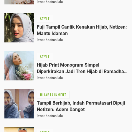
lewat 3 tahun lalu
STYLE
Fuji Tampil Cantik Kenakan Hijab, Netizen:
Mantu Idaman
lewat 3 tahun lalu
STYLE
Hijab Print Monogram Simpel
Diperkirakan Jadi Tren Hijab di Ramadhan
dan Lebaran 2023
lewat 3 tahun lalu
HIJABTAINMENT
Tampil Berhijab, Indah Permatasari Dipuji
Netizen: Adem Banget
lewat 3 tahun lalu