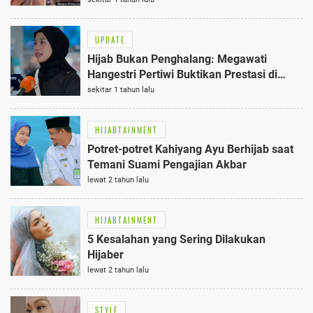
UPDATE
Hijab Bukan Penghalang: Megawati
Hangestri Pertiwi Buktikan Prestasi di
Kancah Internasional
sekitar 1 tahun lalu
HIJABTAINMENT
Potret-potret Kahiyang Ayu Berhijab saat
Temani Suami Pengajian Akbar
lewat 2 tahun lalu
HIJABTAINMENT
5 Kesalahan yang Sering Dilakukan
Hijaber
lewat 2 tahun lalu
STYLE