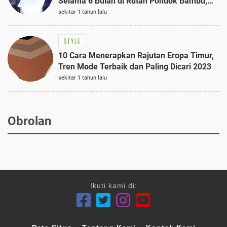
Selama 6 Bulan di Rutan Pondok Bambu,
Terungkap!
sekitar 1 tahun lalu
STYLE
10 Cara Menerapkan Rajutan Eropa Timur,
Tren Mode Terbaik dan Paling Dicari 2023
sekitar 1 tahun lalu
Obrolan
Ikuti kami di: