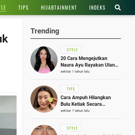
YLE
TIPS
HIJABTAINMENT
INDEKS
Trending
uk
STYLE
20 Cara Mengejutkan
Naura Ayu Rayakan Ulang
Tahun di Panti Asuhan,
sekitar 1 tahun lalu
Terlihat Anggun dengan
Kaftan Cokelat
TIPS
Cara Ampuh Hilangkan
Bulu Ketiak Secara
Permanen dalam 5
sekitar 1 tahun lalu
Langkah Sederhana
STYLE