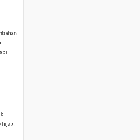
ambahan
n
api
ok
 hijab.