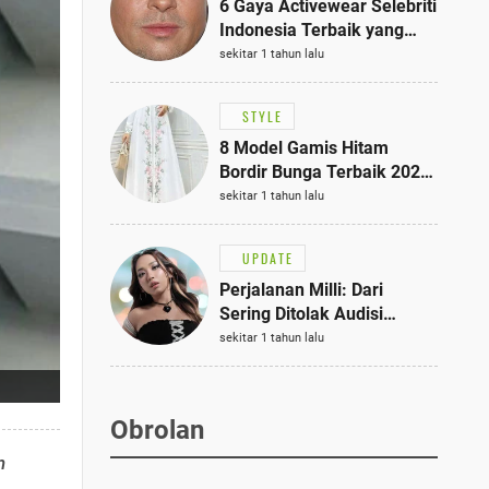
6 Gaya Activewear Selebriti
Indonesia Terbaik yang
Bisa Jadi Inspirasi
sekitar 1 tahun lalu
Fashionmu
STYLE
8 Model Gamis Hitam
Bordir Bunga Terbaik 2025,
Stylish untuk Hangout
sekitar 1 tahun lalu
hingga Acara Semi-Formal
UPDATE
Perjalanan Milli: Dari
Sering Ditolak Audisi
hingga Menjadi Rapper Top
sekitar 1 tahun lalu
10 Thailand
Obrolan
n