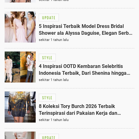
UPDATE
5 Inspirasi Terbaik Model Dress Bridal
Shower ala Alyssa Daguise, Elegan Serba
Hitam
sekitar 1 tahun lalu
STYLE
4 Inspirasi OOTD Kembaran Selebritis
Indonesia Terbaik, Dari Shenina hingga
Naura Ayu
sekitar 1 tahun lalu
STYLE
8 Koleksi Tory Burch 2026 Terbaik
Terinspirasi dari Pakaian Kerja dan
Olahraga Jepang Vintage
sekitar 1 tahun lalu
UPDATE