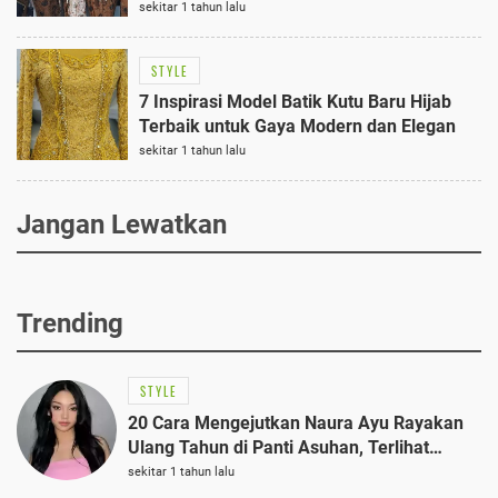
sekitar 1 tahun lalu
STYLE
7 Inspirasi Model Batik Kutu Baru Hijab
Terbaik untuk Gaya Modern dan Elegan
sekitar 1 tahun lalu
Jangan Lewatkan
Trending
STYLE
20 Cara Mengejutkan Naura Ayu Rayakan
Ulang Tahun di Panti Asuhan, Terlihat
Anggun dengan Kaftan Cokelat
sekitar 1 tahun lalu