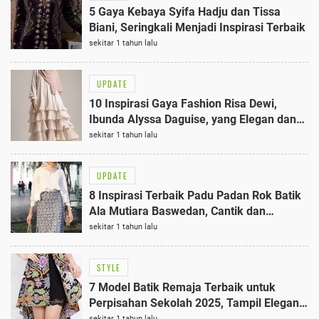
5 Gaya Kebaya Syifa Hadju dan Tissa
Biani, Seringkali Menjadi Inspirasi Terbaik
sekitar 1 tahun lalu
UPDATE
10 Inspirasi Gaya Fashion Risa Dewi,
Ibunda Alyssa Daguise, yang Elegan dan
Stylish di Usia 57 Tahun
sekitar 1 tahun lalu
UPDATE
8 Inspirasi Terbaik Padu Padan Rok Batik
Ala Mutiara Baswedan, Cantik dan
Bermakna
sekitar 1 tahun lalu
STYLE
7 Model Batik Remaja Terbaik untuk
Perpisahan Sekolah 2025, Tampil Elegan
di Hari Spesial
sekitar 1 tahun lalu