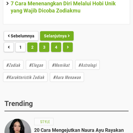
7 Cara Menenangkan Diri Melalui Hobi Unik
yang Wajib Dicoba Zodiakmu
Sebelumnya
Selanjutnya
1
2
3
4
#Zodiak
#Elegan
#Memikat
#Astrologi
#Karakteristik Zodiak
#Aura Menawan
Trending
STYLE
20 Cara Mengejutkan Naura Ayu Rayakan