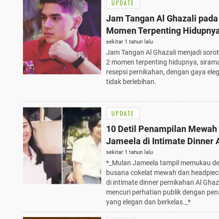
UPDATE
Jam Tangan Al Ghazali pada
Momen Terpenting Hidupnya
Elegan dan Tidak Berlebihan
sekitar 1 tahun lalu
Jam Tangan Al Ghazali menjadi soro
2 momen terpenting hidupnya, siram
resepsi pernikahan, dengan gaya ele
tidak berlebihan.
UPDATE
10 Detil Penampilan Mewah
Jameela di Intimate Dinner 
Ghazali, Glamor dan Elegan
sekitar 1 tahun lalu
*_Mulan Jameela tampil memukau d
busana cokelat mewah dan headpiec
di intimate dinner pernikahan Al Ghaza
mencuri perhatian publik dengan pe
yang elegan dan berkelas._*