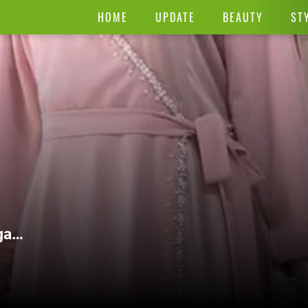
HOME
UPDATE
BEAUTY
ST
agam