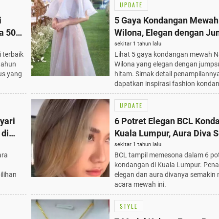
UPDATE
i
5 Gaya Kondangan Mewah
a 50
Wilona, Elegan dengan Ju
Payet Hitam Terbaik
sekitar 1 tahun lalu
 terbaik
Lihat 5 gaya kondangan mewah 
tahun
Wilona yang elegan dengan jumpsu
ius yang
hitam. Simak detail penampilanny
dapatkan inspirasi fashion konda
UPDATE
yari
6 Potret Elegan BCL Kond
 di
Kuala Lumpur, Aura Diva 
Menonjol
sekitar 1 tahun lalu
ara
BCL tampil memesona dalam 6 pot
kondangan di Kuala Lumpur. Pen
ilihan
elegan dan aura divanya semakin 
acara mewah ini.
STYLE