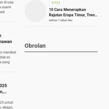
an di usia
STYLE
a suami
10 Cara Menerapkan
adi
Rajutan Eropa Timur, Tren
Mode Terbaik dan Paling
sekitar 1 tahun lalu
Dicari 2023
n
enawan
Obrolan
dan memikat
iak ini
a yang
2025
n,
025 untuk
, elegan,