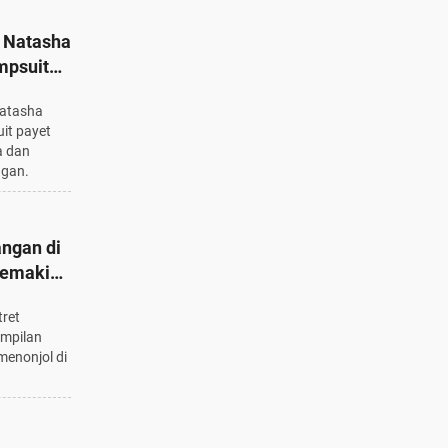
 Natasha
mpsuit
Natasha
it payet
a dan
ngan.
angan di
Semakin
ret
ampilan
menonjol di