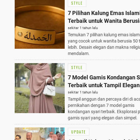
STYLE
7 Pilihan Kalung Emas Islam
Terbaik untuk Wanita Berusi
Tahun Lebih
sekitar 1 tahun lalu
Temukan 7 pilihan kalung emas islami
yang cocok untuk wanita berusia 50 
lebih. Desain elegan dan makna relig
mendalam.
STYLE
7 Model Gamis Kondangan S
Terbaik untuk Tampil Elegan
Acara Pernikahan
sekitar 1 tahun lalu
Tampil anggun dan percaya diri di ac
pernikahan dengan 7 model gamis
kondangan syari terbaik. Eksplorasi p
gamis syari yang elegan dan simpel.
UPDATE