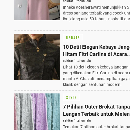
Jelang Usia 50 Tahun
sekitar 1 tahun lalu
Inneke Koesherawati menunjukkan 5
dress panjang terbaik yang cocok unt
ibu jelang usia 50 tahun, inspiratif da
UPDATE
10 Detil Elegan Kebaya Jan
Hitam Fitri Carlina di Acara
Ngunduh Mantu Al Ghazali, 
sekitar 1 tahun lalu
Lihat 10 detil elegan kebaya janggan
yang dikenakan Fitri Carlina di acar
mantu Al Ghazali, menampilkan gay
klasik dengan sentuhan modern.
STYLE
7 Pilihan Outer Brokat Tanpa
Lengan Terbaik untuk Melen
Tampilan Gamis Anda di 20
sekitar 1 tahun lalu
Temukan 7 pilihan outer brokat tanp