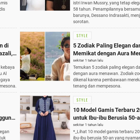
amis
istri Irwan Mussry, yang tetap eleg
dis
58 tahun. Penampilannya bersam
barunya, Dessano Indrasakti, menj
sorotan.
STYLE
n di
5 Zodiak Paling Elegan da
zali,
Memikat dengan Aura M
u
sekitar 1 tahun lalu
 kebaya
Temukan 5 zodiak paling elegan 
u Al
dengan aura menawan. Zodiak-zod
 gaya
dikenal karena pembawaan merek
emesona.
tenang dan mempesona.
STYLE
10 Model Gamis Terbaru 
nggun
untuk Ibu-ibu Berusia 50-a
Nyaman dan Elegan
sekitar 1 tahun lalu
legan
*_Lihat 10 model gamis terbaru 2
tuk
ibu-ibu berusia 50-an yang nyaman