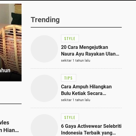
Trending
STYLE
20 Cara Mengejutkan
Naura Ayu Rayakan Ulang
Tahun di Panti Asuhan,
sekitar 1 tahun lalu
Terlihat Anggun dengan
Tahun
Kaftan Cokelat
TIPS
Cara Ampuh Hilangkan
Bulu Ketiak Secara
Permanen dalam 5
sekitar 1 tahun lalu
Langkah Sederhana
STYLE
wles
6 Gaya Activewear Selebriti
n Hian
Indonesia Terbaik yang