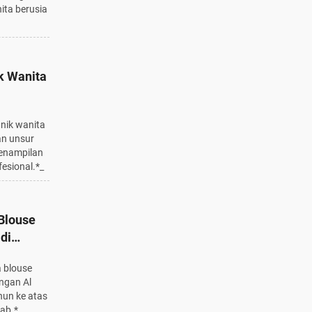
ita berusia
ik Wanita
odern
unik wanita
n unsur
enampilan
esional.*_
Blouse
di
ib Tahu
a blouse
angan Al
hun ke atas
jab.*_