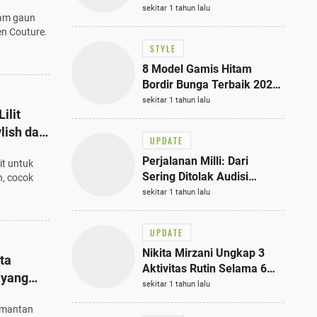
arik
Bisa Jadi Inspirasi
sekitar 1 tahun lalu
lam gaun
Fashionmu
n Couture.
STYLE
8 Model Gamis Hitam
Bordir Bunga Terbaik 2025,
Stylish untuk Hangout
sekitar 1 tahun lalu
ilit
hingga Acara Semi-Formal
lish dan
UPDATE
Perjalanan Milli: Dari
lit untuk
Sering Ditolak Audisi
n, cocok
hingga Menjadi Rapper Top
sekitar 1 tahun lalu
10 Thailand
UPDATE
Nikita Mirzani Ungkap 3
ita
Aktivitas Rutin Selama 6
 yang
Bulan di Rutan Pondok
sekitar 1 tahun lalu
ahun
Bambu, Terungkap!
, mantan