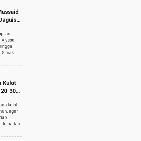
Massaid
Daguise,
hingga
pilan
h Alyssa
 hingga
. Simak
 Kulot
 20-30
Stylish
ana kulot
ahun, agar
tiap
padu padan