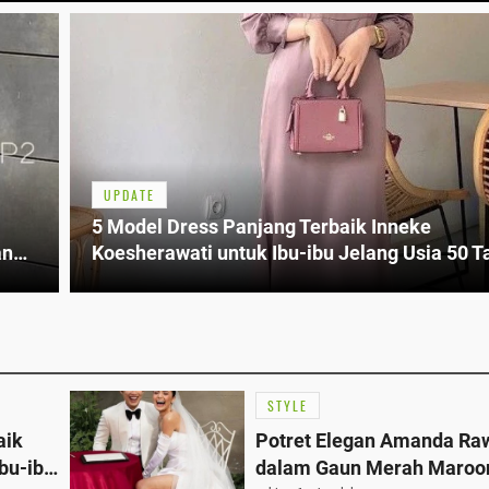
UPDATE
5 Model Dress Panjang Terbaik Inneke
an
Koesherawati untuk Ibu-ibu Jelang Usia 50 
STYLE
aik
Potret Elegan Amanda Ra
bu-ibu
dalam Gaun Merah Maroo