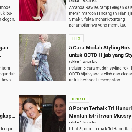
Tjen Couture: 5 Fakta Men
sekitar 1 tahun lalu
 model
Amanda Rawles tampil elegan da
uk ibu-
merah maroon rancangan Hian Tje
n elegan.
Simak 5 fakta menarik tentang
penampilannya yang memukau.
TIPS
ggan
5 Cara Mudah Styling Rok L
untuk OOTD Hijab yang Sty
Simak!
Elegan
sekitar 1 tahun lalu
 hitam
Pelajari 5 cara mudah styling rok li
a ngunduh
OOTD hijab yang stylish dan elega
a Jawa
untuk berbagai kesempatan.
UPDATE
8 Potret Terbaik Tri Hanur
gkapi
Mantan Istri Irwan Mussry
25
Tetap Elegan di Usia 58 T
sekitar 1 tahun lalu
a lengan
Lihat 8 potret terbaik Tri Hanurita