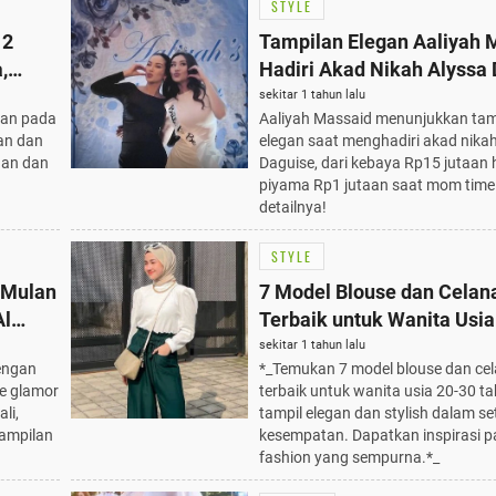
STYLE
 2
Tampilan Elegan Aaliyah 
,
Hadiri Akad Nikah Alyssa 
Dari Kebaya Rp15 Jutaan 
sekitar 1 tahun lalu
tan pada
Aaliyah Massaid menunjukkan tam
Piyama Rp1 Jutaan
an dan
elegan saat menghadiri akad nika
gan dan
Daguise, dari kebaya Rp15 jutaan
piyama Rp1 jutaan saat mom time
detailnya!
STYLE
 Mulan
7 Model Blouse dan Celana
Al
Terbaik untuk Wanita Usia
Tahun, Tampil Elegan dan 
sekitar 1 tahun lalu
engan
*_Temukan 7 model blouse dan cel
e glamor
terbaik untuk wanita usia 20-30 t
li,
tampil elegan dan stylish dalam se
nampilan
kesempatan. Dapatkan inspirasi 
fashion yang sempurna.*_