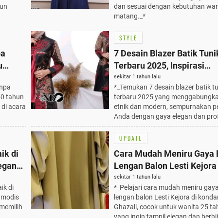
gun
dan sesuai dengan kebutuhan wan
matang._*
STYLE
pa
7 Desain Blazer Batik Tun
u
Terbaru 2025, Inspirasi
esmi
Penampilan Elegan dan M
sekitar 1 tahun lalu
anpa
*_Temukan 7 desain blazer batik t
50 tahun
terbaru 2025 yang menggabungka
 di acara
etnik dan modern, sempurnakan p
Anda dengan gaya elegan dan prof
UPDATE
ik di
Cara Mudah Meniru Gaya 
legan
Lengan Balon Lesti Kejora 
Kondangan, 25+ Tahun Waj
sekitar 1 tahun lalu
ik di
*_Pelajari cara mudah meniru gay
n modis
lengan balon Lesti Kejora di kond
 memilih
Ghazali, cocok untuk wanita 25 ta
yang ingin tampil elegan dan berhi