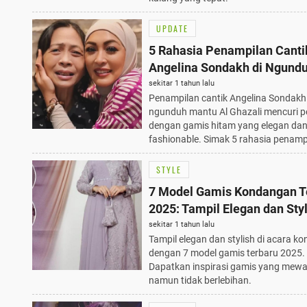
UPDATE
5 Rahasia Penampilan Canti
Angelina Sondakh di Ngund
Mantu Al Ghazali, Elegan de
sekitar 1 tahun lalu
Penampilan cantik Angelina Sondakh 
Gamis Hitam
ngunduh mantu Al Ghazali mencuri p
dengan gamis hitam yang elegan da
fashionable. Simak 5 rahasia penamp
STYLE
7 Model Gamis Kondangan T
2025: Tampil Elegan dan Sty
Tanpa Berlebihan
sekitar 1 tahun lalu
Tampil elegan dan stylish di acara k
dengan 7 model gamis terbaru 2025.
Dapatkan inspirasi gamis yang mew
namun tidak berlebihan.