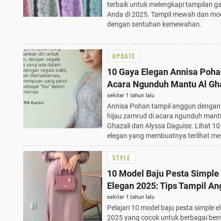
terbaik untuk melengkapi tampilan g
Anda di 2025. Tampil mewah dan mo
dengan sentuhan kemewahan.
UPDATE
10 Gaya Elegan Annisa Poha
Acara Ngunduh Mantu Al Gha
Terbaik dengan Kebaya Hija
sekitar 1 tahun lalu
Annisa Pohan tampil anggun dengan
Zamrud
hijau zamrud di acara ngunduh mant
Ghazali dan Alyssa Daguise. Lihat 10
elegan yang membuatnya terlihat m
STYLE
10 Model Baju Pesta Simple
Elegan 2025: Tips Tampil A
Tanpa Ribet
sekitar 1 tahun lalu
Pelajari 10 model baju pesta simple e
2025 yang cocok untuk berbagai ben