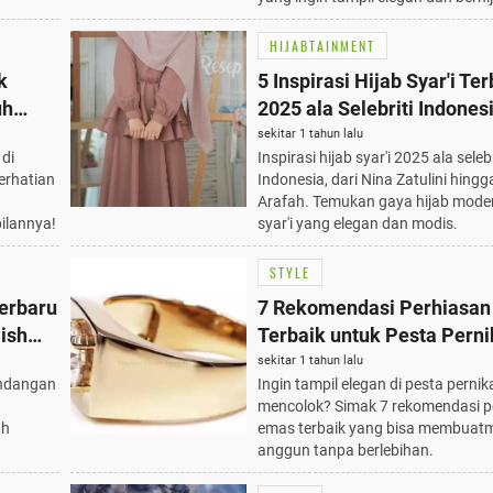
HIJABTAINMENT
k
5 Inspirasi Hijab Syar'i Te
uh
2025 ala Selebriti Indonesi
ngan
Nina Zatulini hingga Dara
sekitar 1 tahun lalu
di
Inspirasi hijab syar'i 2025 ala selebr
erhatian
Indonesia, dari Nina Zatulini hing
n
Arafah. Temukan gaya hijab mode
ilannya!
syar'i yang elegan dan modis.
STYLE
erbaru
7 Rekomendasi Perhiasa
lish
Terbaik untuk Pesta Pern
Tanpa Berlebihan
sekitar 1 tahun lalu
ondangan
Ingin tampil elegan di pesta perni
mencolok? Simak 7 rekomendasi p
ah
emas terbaik yang bisa membuatmu
anggun tanpa berlebihan.