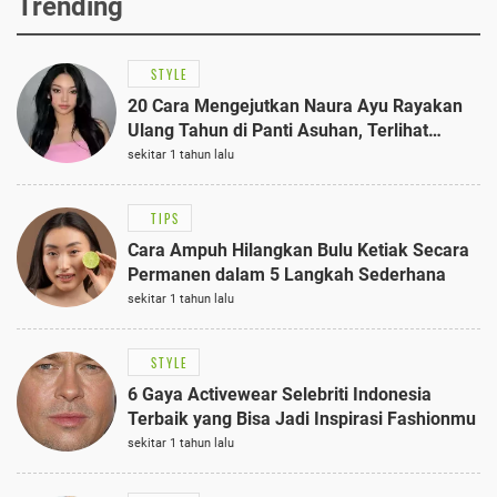
Trending
STYLE
20 Cara Mengejutkan Naura Ayu Rayakan
Ulang Tahun di Panti Asuhan, Terlihat
Anggun dengan Kaftan Cokelat
sekitar 1 tahun lalu
TIPS
Cara Ampuh Hilangkan Bulu Ketiak Secara
Permanen dalam 5 Langkah Sederhana
sekitar 1 tahun lalu
STYLE
6 Gaya Activewear Selebriti Indonesia
Terbaik yang Bisa Jadi Inspirasi Fashionmu
sekitar 1 tahun lalu