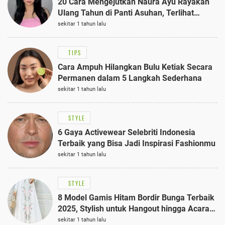
20 Cara Mengejutkan Naura Ayu Rayakan
Ulang Tahun di Panti Asuhan, Terlihat
Anggun dengan Kaftan Cokelat
sekitar 1 tahun lalu
TIPS
Cara Ampuh Hilangkan Bulu Ketiak Secara
Permanen dalam 5 Langkah Sederhana
sekitar 1 tahun lalu
STYLE
6 Gaya Activewear Selebriti Indonesia
Terbaik yang Bisa Jadi Inspirasi Fashionmu
sekitar 1 tahun lalu
STYLE
8 Model Gamis Hitam Bordir Bunga Terbaik
2025, Stylish untuk Hangout hingga Acara
Semi-Formal
sekitar 1 tahun lalu