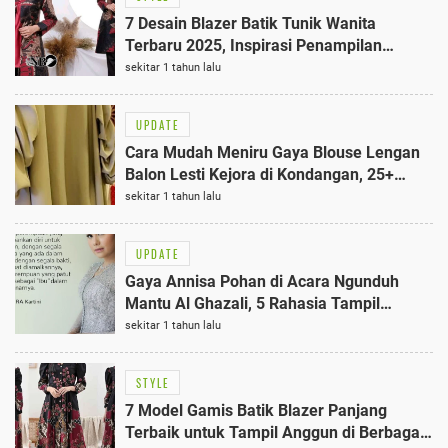
7 Desain Blazer Batik Tunik Wanita
Terbaru 2025, Inspirasi Penampilan
Elegan dan Modern
sekitar 1 tahun lalu
UPDATE
Cara Mudah Meniru Gaya Blouse Lengan
Balon Lesti Kejora di Kondangan, 25+
Tahun Wajib Tahu
sekitar 1 tahun lalu
UPDATE
Gaya Annisa Pohan di Acara Ngunduh
Mantu Al Ghazali, 5 Rahasia Tampil
Megah dengan Kebaya Hijau Zamrud
sekitar 1 tahun lalu
STYLE
7 Model Gamis Batik Blazer Panjang
Terbaik untuk Tampil Anggun di Berbagai