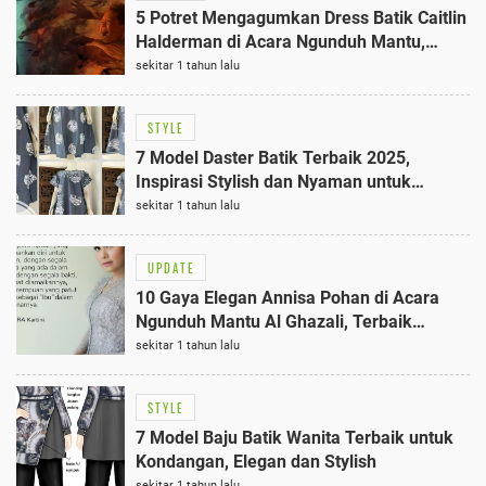
5 Potret Mengagumkan Dress Batik Caitlin
Halderman di Acara Ngunduh Mantu,
Tampilan Elegan Terungkap
sekitar 1 tahun lalu
STYLE
7 Model Daster Batik Terbaik 2025,
Inspirasi Stylish dan Nyaman untuk
Keseharian
sekitar 1 tahun lalu
UPDATE
10 Gaya Elegan Annisa Pohan di Acara
Ngunduh Mantu Al Ghazali, Terbaik
dengan Kebaya Hijau Zamrud
sekitar 1 tahun lalu
STYLE
7 Model Baju Batik Wanita Terbaik untuk
Kondangan, Elegan dan Stylish
sekitar 1 tahun lalu