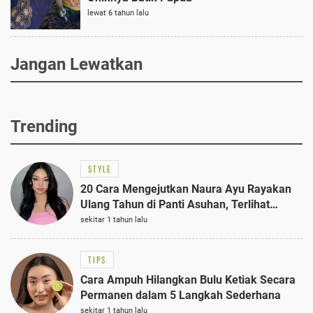
lewat 6 tahun lalu
Jangan Lewatkan
Trending
STYLE
20 Cara Mengejutkan Naura Ayu Rayakan
Ulang Tahun di Panti Asuhan, Terlihat
Anggun dengan Kaftan Cokelat
sekitar 1 tahun lalu
TIPS
Cara Ampuh Hilangkan Bulu Ketiak Secara
Permanen dalam 5 Langkah Sederhana
sekitar 1 tahun lalu