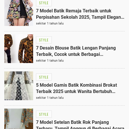
STYLE
7 Model Batik Remaja Terbaik untuk
Perpisahan Sekolah 2025, Tampil Elegan
di Hari Spesial
sekitar 1 tahun lalu
STYLE
7 Desain Blouse Batik Lengan Panjang
Terbaik, Cocok untuk Berbagai
Kesempatan
sekitar 1 tahun lalu
STYLE
5 Model Gamis Batik Kombinasi Brokat
Terbaik 2025 untuk Wanita Bertubuh
Gemuk yang Stylish
sekitar 1 tahun lalu
STYLE
7 Model Setelan Batik Rok Panjang
Terbaru, Tampil Anggun di Berbagai Acara