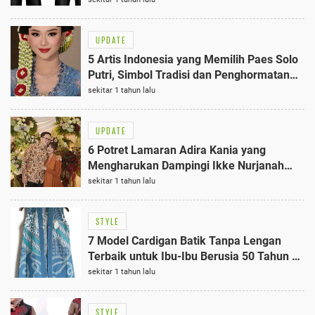
UPDATE
5 Artis Indonesia yang Memilih Paes Solo
Putri, Simbol Tradisi dan Penghormatan
Terbaik
sekitar 1 tahun lalu
UPDATE
6 Potret Lamaran Adira Kania yang
Mengharukan Dampingi Ikke Nurjanah
dan Aldi Bragi
sekitar 1 tahun lalu
STYLE
7 Model Cardigan Batik Tanpa Lengan
Terbaik untuk Ibu-Ibu Berusia 50 Tahun di
Acara Resmi dan Kondangan
sekitar 1 tahun lalu
STYLE