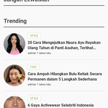
Trending
STYLE
20 Cara Mengejutkan Naura Ayu Rayakan
Ulang Tahun di Panti Asuhan, Terlihat
Anggun dengan Kaftan Cokelat
sekitar 1 tahun lalu
TIPS
Cara Ampuh Hilangkan Bulu Ketiak Secara
Permanen dalam 5 Langkah Sederhana
sekitar 1 tahun lalu
STYLE
6 Gaya Activewear Selebriti Indonesia