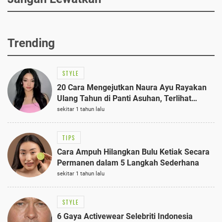
Trending
STYLE
20 Cara Mengejutkan Naura Ayu Rayakan
Ulang Tahun di Panti Asuhan, Terlihat
Anggun dengan Kaftan Cokelat
sekitar 1 tahun lalu
TIPS
Cara Ampuh Hilangkan Bulu Ketiak Secara
Permanen dalam 5 Langkah Sederhana
sekitar 1 tahun lalu
STYLE
6 Gaya Activewear Selebriti Indonesia