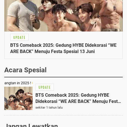
UPDATE
BTS Comeback 2025: Gedung HYBE Didekorasi “WE
ARE BACK” Menuju Festa Spesial 13 Juni
Acara Spesial
UPDATE
BTS Comeback 2025: Gedung HYBE
Didekorasi “WE ARE BACK” Menuju Festa
Spesial 13 Juni
sekitar 1 tahun lalu
Jangan Lewatkan