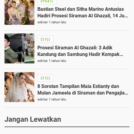
UPDATE
Bastian Steel dan Sitha Marino Antusias
Hadiri Prosesi Siraman Al Ghazali, 14 Juni
2026
sekitar 1 tahun lalu
STYLE
Prosesi Siraman Al Ghazali: 3 Adik
Kandung dan Sambung Hadir Kompak
dalam Nuansa Adat Jawa yang
sekitar 1 tahun lalu
Mengejutkan
STYLE
8 Sorotan Tampilan Maia Estianty dan
Mulan Jameela di Siraman dan Pengajian
Al Ghazali, Kompak Kenakan Kebaya
sekitar 1 tahun lalu
Jangan Lewatkan