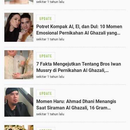
Anggun dengan Kebaya Glamor
sekitar 1 tahun lalu
UPDATE
Potret Kompak Al, El, dan Dul: 10 Momen
Emosional Pernikahan Al Ghazali yang
Mengejutkan
sekitar 1 tahun lalu
UPDATE
7 Fakta Mengejutkan Tentang Bros Iwan
Mussry di Pernikahan Al Ghazali,
Harganya Fantastis!
sekitar 1 tahun lalu
UPDATE
Momen Haru: Ahmad Dhani Menangis
Saat Siraman Al Ghazali, 16 Gram
Maskawin Diserahkan
sekitar 1 tahun lalu