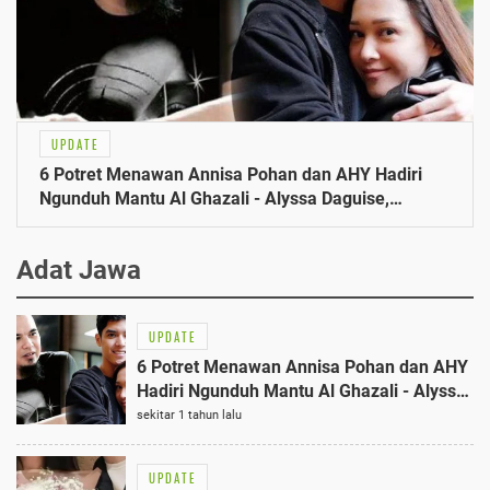
UPDATE
6 Potret Menawan Annisa Pohan dan AHY Hadiri
Ngunduh Mantu Al Ghazali - Alyssa Daguise,
Bernostalgia dengan Dewa 19
Adat Jawa
UPDATE
6 Potret Menawan Annisa Pohan dan AHY
Hadiri Ngunduh Mantu Al Ghazali - Alyssa
Daguise, Bernostalgia dengan Dewa 19
sekitar 1 tahun lalu
UPDATE