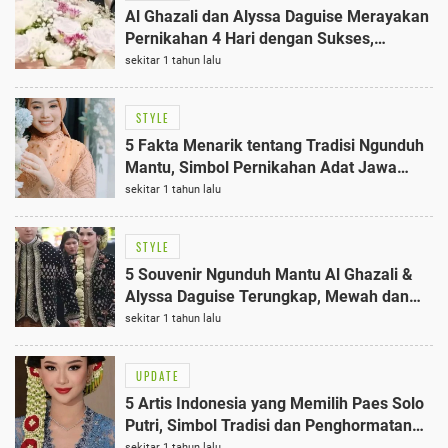
Al Ghazali dan Alyssa Daguise Merayakan
Pernikahan 4 Hari dengan Sukses,
Ngunduh Mantu Jadi Penutup Manis
sekitar 1 tahun lalu
STYLE
5 Fakta Menarik tentang Tradisi Ngunduh
Mantu, Simbol Pernikahan Adat Jawa
yang Wajib Tahu
sekitar 1 tahun lalu
STYLE
5 Souvenir Ngunduh Mantu Al Ghazali &
Alyssa Daguise Terungkap, Mewah dan
Berbau Jawa
sekitar 1 tahun lalu
UPDATE
5 Artis Indonesia yang Memilih Paes Solo
Putri, Simbol Tradisi dan Penghormatan
Terbaik
sekitar 1 tahun lalu