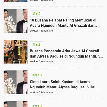
STYLE
10 Busana Pejabat Paling Memukau di
Acara Ngunduh Mantu Al Ghazali dan
Alyssa Daguise
sekitar 1 tahun lalu
STYLE
Busana Pengantin Adat Jawa Al Ghazali
dan Alyssa Daguise di Ngunduh Mantu: 5
Fakta Menarik
sekitar 1 tahun lalu
UPDATE
Cinta Laura Salah Kostum di Acara
Ngunduh Mantu Alyssa Daguise, 6 Hal
Menarik Terungkap!
sekitar 1 tahun lalu
UPDATE