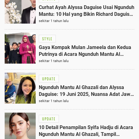
Curhat Ayah Alyssa Daguise Usai Ngunduh
Mantu: 10 Hal yang Bikin Richard Daguise
Harus Melepaskan Putrinya
sekitar 1 tahun lalu
STYLE
Gaya Kompak Mulan Jameela dan Kedua
Putrinya di Acara Ngunduh Mantu Al
Ghazali, 19 Juni 2025
sekitar 1 tahun lalu
UPDATE
Ngunduh Mantu Al Ghazali dan Alyssa
Daguise: 19 Juni 2025, Nuansa Adat Jawa
Terbaik di Jakarta Convention Center
sekitar 1 tahun lalu
UPDATE
10 Detail Penampilan Syifa Hadju di Acara
Ngunduh Mantu Al Ghazali, Tampil