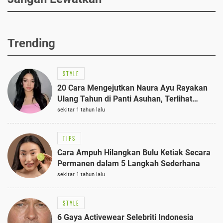
Trending
STYLE
20 Cara Mengejutkan Naura Ayu Rayakan
Ulang Tahun di Panti Asuhan, Terlihat
Anggun dengan Kaftan Cokelat
sekitar 1 tahun lalu
TIPS
Cara Ampuh Hilangkan Bulu Ketiak Secara
Permanen dalam 5 Langkah Sederhana
sekitar 1 tahun lalu
STYLE
6 Gaya Activewear Selebriti Indonesia