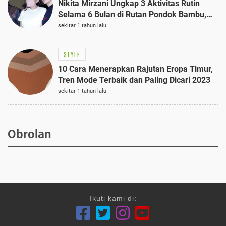
Nikita Mirzani Ungkap 3 Aktivitas Rutin
Selama 6 Bulan di Rutan Pondok Bambu,
Terungkap!
sekitar 1 tahun lalu
STYLE
10 Cara Menerapkan Rajutan Eropa Timur,
Tren Mode Terbaik dan Paling Dicari 2023
sekitar 1 tahun lalu
Obrolan
Ikuti kami di: