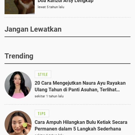
Doa Kanzul Arsy Lengkap
lewat 5 tahun lalu
Jangan Lewatkan
Trending
STYLE
20 Cara Mengejutkan Naura Ayu Rayakan
Ulang Tahun di Panti Asuhan, Terlihat
Anggun dengan Kaftan Cokelat
sekitar 1 tahun lalu
TIPS
Cara Ampuh Hilangkan Bulu Ketiak Secara
Permanen dalam 5 Langkah Sederhana