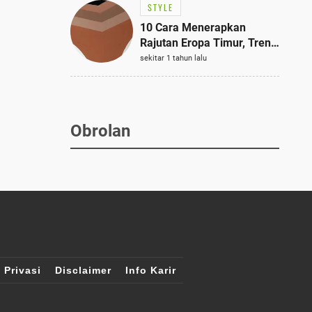
STYLE
10 Cara Menerapkan
Rajutan Eropa Timur, Tren
Mode Terbaik dan Paling
sekitar 1 tahun lalu
Dicari 2023
Obrolan
 Privasi
Disclaimer
Info Karir