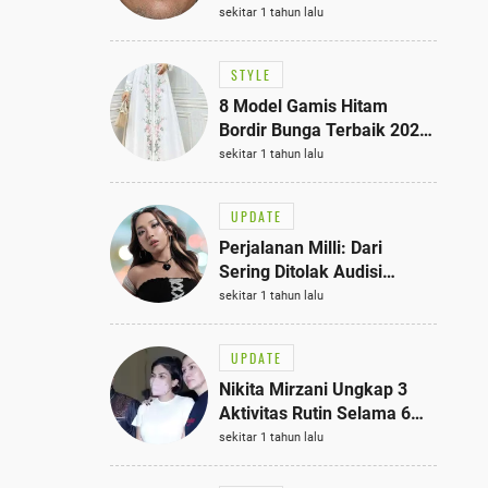
Bisa Jadi Inspirasi
sekitar 1 tahun lalu
Fashionmu
STYLE
8 Model Gamis Hitam
Bordir Bunga Terbaik 2025,
Stylish untuk Hangout
sekitar 1 tahun lalu
hingga Acara Semi-Formal
UPDATE
Perjalanan Milli: Dari
Sering Ditolak Audisi
hingga Menjadi Rapper Top
sekitar 1 tahun lalu
10 Thailand
UPDATE
Nikita Mirzani Ungkap 3
Aktivitas Rutin Selama 6
Bulan di Rutan Pondok
sekitar 1 tahun lalu
Bambu, Terungkap!