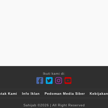
Ikuti kami di:
tak Kami
Info Iklan
Pedoman Media Siber
Kebijakan
Sahijab
©2026
| All Right Reserved