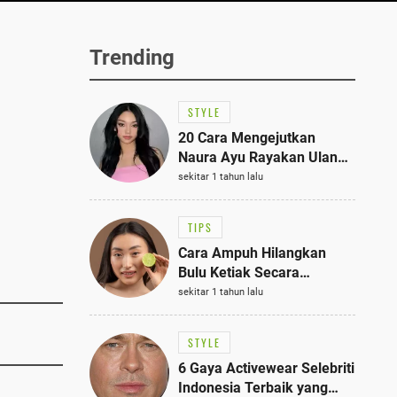
Trending
STYLE
20 Cara Mengejutkan
Naura Ayu Rayakan Ulang
Tahun di Panti Asuhan,
sekitar 1 tahun lalu
Terlihat Anggun dengan
Kaftan Cokelat
TIPS
Cara Ampuh Hilangkan
Bulu Ketiak Secara
Permanen dalam 5
sekitar 1 tahun lalu
Langkah Sederhana
STYLE
6 Gaya Activewear Selebriti
Indonesia Terbaik yang