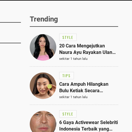
Trending
STYLE
20 Cara Mengejutkan
Naura Ayu Rayakan Ulang
Tahun di Panti Asuhan,
sekitar 1 tahun lalu
Terlihat Anggun dengan
Kaftan Cokelat
TIPS
Cara Ampuh Hilangkan
Bulu Ketiak Secara
Permanen dalam 5
sekitar 1 tahun lalu
Langkah Sederhana
STYLE
6 Gaya Activewear Selebriti
Indonesia Terbaik yang