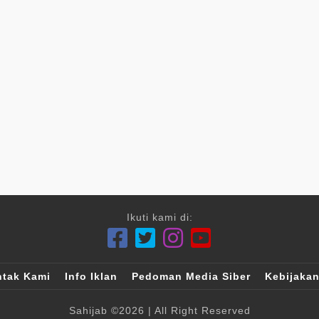
Ikuti kami di:
tak Kami
Info Iklan
Pedoman Media Siber
Kebijakan
Sahijab
©2026
| All Right Reserved