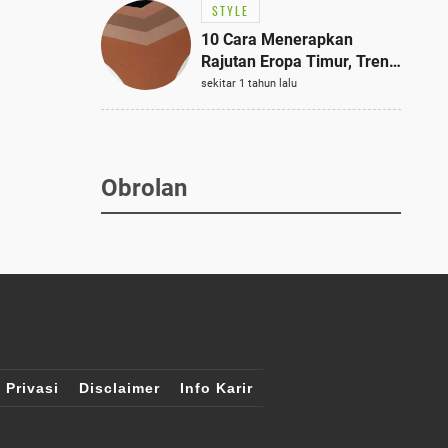
STYLE
10 Cara Menerapkan
Rajutan Eropa Timur, Tren
Mode Terbaik dan Paling
sekitar 1 tahun lalu
Dicari 2023
Obrolan
 Privasi
Disclaimer
Info Karir