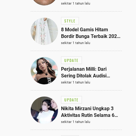
Bisa Jadi Inspirasi
sekitar 1 tahun lalu
Fashionmu
STYLE
8 Model Gamis Hitam
Bordir Bunga Terbaik 2025,
Stylish untuk Hangout
sekitar 1 tahun lalu
hingga Acara Semi-Formal
UPDATE
Perjalanan Milli: Dari
Sering Ditolak Audisi
hingga Menjadi Rapper Top
sekitar 1 tahun lalu
10 Thailand
UPDATE
Nikita Mirzani Ungkap 3
Aktivitas Rutin Selama 6
Bulan di Rutan Pondok
sekitar 1 tahun lalu
Bambu, Terungkap!