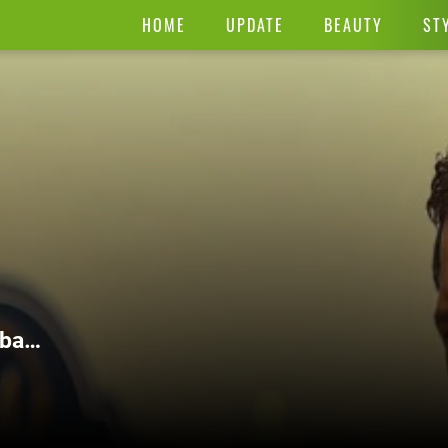
HOME
UPDATE
BEAUTY
ST
baik