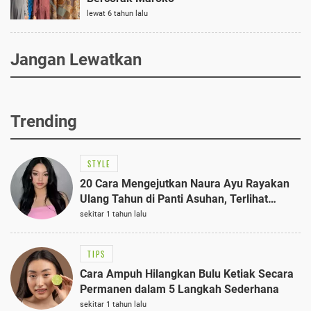
lewat 6 tahun lalu
Jangan Lewatkan
Trending
STYLE
20 Cara Mengejutkan Naura Ayu Rayakan
Ulang Tahun di Panti Asuhan, Terlihat
Anggun dengan Kaftan Cokelat
sekitar 1 tahun lalu
TIPS
Cara Ampuh Hilangkan Bulu Ketiak Secara
Permanen dalam 5 Langkah Sederhana
sekitar 1 tahun lalu