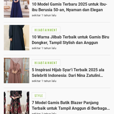
10 Model Gamis Terbaru 2025 untuk Ibu-
ibu Berusia 50-an, Nyaman dan Elegan
sekitar 1 tahun lalu
HIJABTAINMENT
10 Warna Jilbab Terbaik untuk Gamis Biru
Dongker, Tampil Stylish dan Anggun
sekitar 1 tahun lalu
HIJABTAINMENT
5 Inspirasi Hijab Syar'i Terbaik 2025 ala
Selebriti Indonesia: Dari Nina Zatulini
hingga Dara Arafah
sekitar 1 tahun lalu
STYLE
7 Model Gamis Batik Blazer Panjang
Terbaik untuk Tampil Anggun di Berbagai
Acara 2025
sekitar 1 tahun lalu