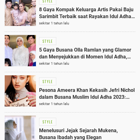
STYLE
8 Gaya Kompak Keluarga Artis Pakai Baju
Sarimbit Terbaik saat Rayakan Idul Adha
2025
sekitar 1 tahun lalu
STYLE
5 Gaya Busana Olla Ramlan yang Glamor
dan Menyejukkan di Momen Idul Adha,
Wajib Tahu!
sekitar 1 tahun lalu
STYLE
Pesona Ameera Khan Kekasih Jefri Nichol
dalam Busana Muslim Idul Adha 2023:
Terlihat Menawan!
sekitar 1 tahun lalu
STYLE
Menelusuri Jejak Sejarah Mukena,
Busana Ibadah yang Elegan