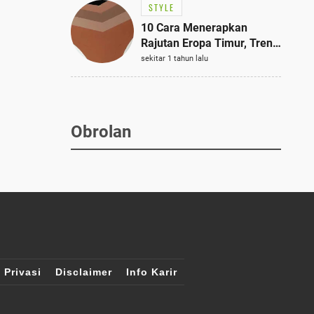
STYLE
10 Cara Menerapkan
Rajutan Eropa Timur, Tren
Mode Terbaik dan Paling
sekitar 1 tahun lalu
Dicari 2023
Obrolan
 Privasi
Disclaimer
Info Karir