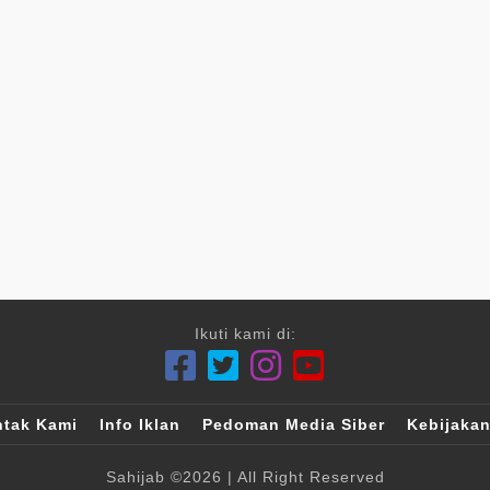
Ikuti kami di:
tak Kami
Info Iklan
Pedoman Media Siber
Kebijakan
Sahijab
©2026
| All Right Reserved