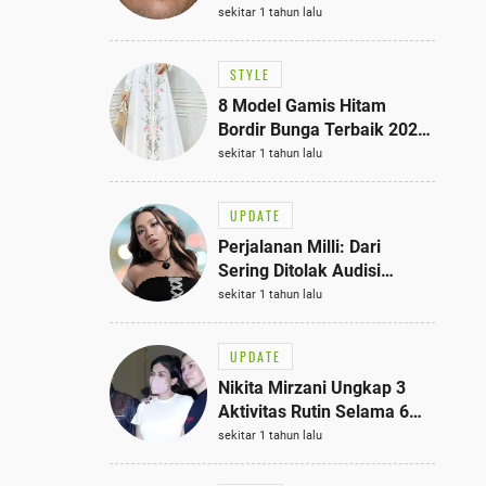
Bisa Jadi Inspirasi
sekitar 1 tahun lalu
Fashionmu
STYLE
8 Model Gamis Hitam
Bordir Bunga Terbaik 2025,
Stylish untuk Hangout
sekitar 1 tahun lalu
hingga Acara Semi-Formal
UPDATE
Perjalanan Milli: Dari
Sering Ditolak Audisi
hingga Menjadi Rapper Top
sekitar 1 tahun lalu
10 Thailand
UPDATE
Nikita Mirzani Ungkap 3
Aktivitas Rutin Selama 6
Bulan di Rutan Pondok
sekitar 1 tahun lalu
Bambu, Terungkap!