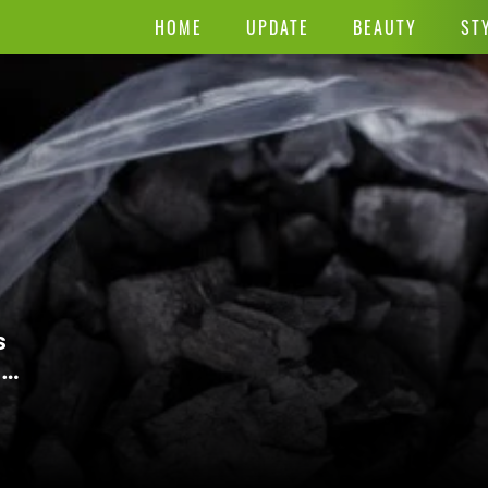
HOME
UPDATE
BEAUTY
ST
s
m