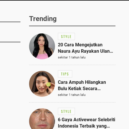
Trending
STYLE
20 Cara Mengejutkan
Naura Ayu Rayakan Ulang
Tahun di Panti Asuhan,
sekitar 1 tahun lalu
Terlihat Anggun dengan
Kaftan Cokelat
TIPS
Cara Ampuh Hilangkan
Bulu Ketiak Secara
Permanen dalam 5
sekitar 1 tahun lalu
Langkah Sederhana
STYLE
6 Gaya Activewear Selebriti
Indonesia Terbaik yang