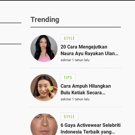
Trending
STYLE
20 Cara Mengejutkan
Naura Ayu Rayakan Ulang
Tahun di Panti Asuhan,
sekitar 1 tahun lalu
Terlihat Anggun dengan
Kaftan Cokelat
TIPS
Cara Ampuh Hilangkan
Bulu Ketiak Secara
Permanen dalam 5
sekitar 1 tahun lalu
Langkah Sederhana
STYLE
6 Gaya Activewear Selebriti
Indonesia Terbaik yang