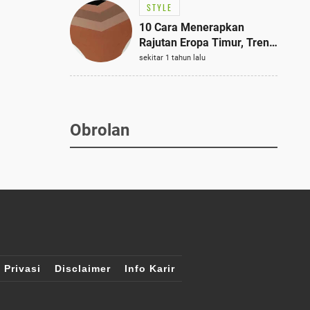
STYLE
10 Cara Menerapkan
Rajutan Eropa Timur, Tren
Mode Terbaik dan Paling
sekitar 1 tahun lalu
Dicari 2023
Obrolan
 Privasi
Disclaimer
Info Karir