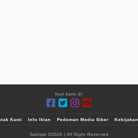
Ikuti kami di:
tak Kami
Info Iklan
Pedoman Media Siber
Kebijakan
Sahijab
©2026
| All Right Reserved