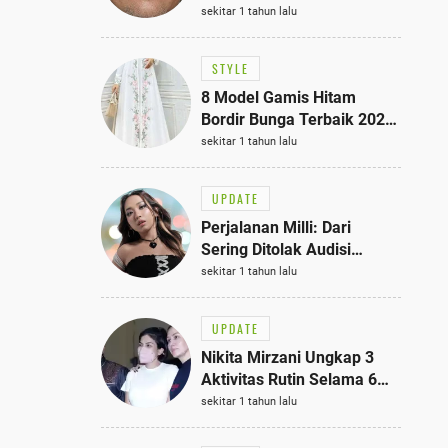
Bisa Jadi Inspirasi
sekitar 1 tahun lalu
Fashionmu
STYLE
8 Model Gamis Hitam
Bordir Bunga Terbaik 2025,
Stylish untuk Hangout
sekitar 1 tahun lalu
hingga Acara Semi-Formal
UPDATE
Perjalanan Milli: Dari
Sering Ditolak Audisi
hingga Menjadi Rapper Top
sekitar 1 tahun lalu
10 Thailand
UPDATE
Nikita Mirzani Ungkap 3
Aktivitas Rutin Selama 6
Bulan di Rutan Pondok
sekitar 1 tahun lalu
Bambu, Terungkap!