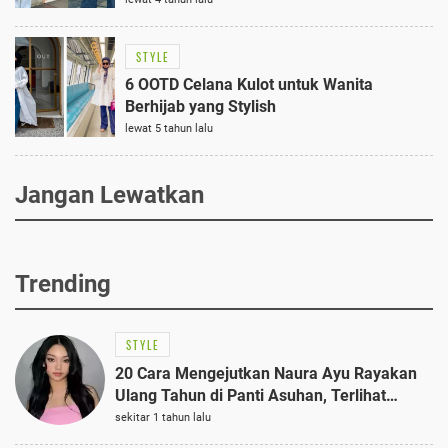
STYLE
6 OOTD Celana Kulot untuk Wanita
Berhijab yang Stylish
lewat 5 tahun lalu
Jangan Lewatkan
Trending
STYLE
20 Cara Mengejutkan Naura Ayu Rayakan
Ulang Tahun di Panti Asuhan, Terlihat
Anggun dengan Kaftan Cokelat
sekitar 1 tahun lalu