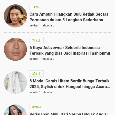
TIPS
Cara Ampuh Hilangkan Bulu Ketiak Secara
Permanen dalam 5 Langkah Sederhana
sekitar 1 tahun lalu
STYLE
6 Gaya Activewear Selebriti Indonesia
Terbaik yang Bisa Jadi Inspirasi Fashionmu
sekitar 1 tahun lalu
STYLE
8 Model Gamis Hitam Bordir Bunga Terbaik
2025, Stylish untuk Hangout hingga Acara
Semi-Formal
sekitar 1 tahun lalu
UPDATE
Perjalanan Milli: Dari Sering Ditolak Audisi