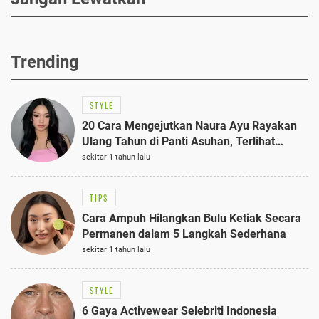
Trending
STYLE
20 Cara Mengejutkan Naura Ayu Rayakan
Ulang Tahun di Panti Asuhan, Terlihat
Anggun dengan Kaftan Cokelat
sekitar 1 tahun lalu
TIPS
Cara Ampuh Hilangkan Bulu Ketiak Secara
Permanen dalam 5 Langkah Sederhana
sekitar 1 tahun lalu
STYLE
6 Gaya Activewear Selebriti Indonesia