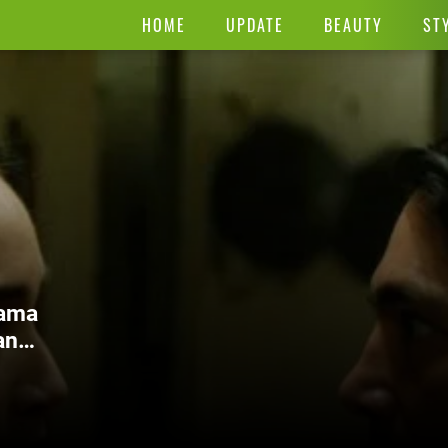
HOME
UPDATE
BEAUTY
ST
rama
an