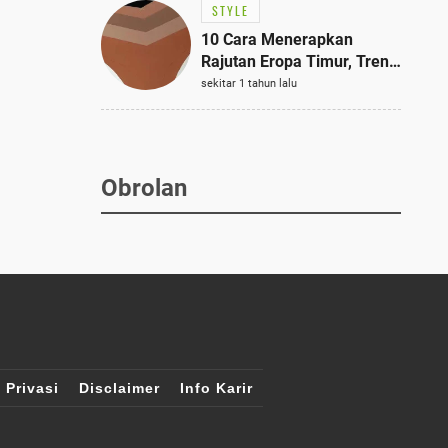
STYLE
10 Cara Menerapkan
Rajutan Eropa Timur, Tren
Mode Terbaik dan Paling
sekitar 1 tahun lalu
Dicari 2023
Obrolan
 Privasi
Disclaimer
Info Karir