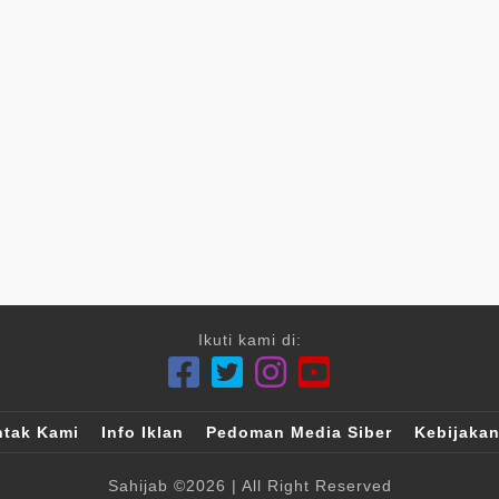
Ikuti kami di:
tak Kami
Info Iklan
Pedoman Media Siber
Kebijakan
Sahijab
©2026
| All Right Reserved