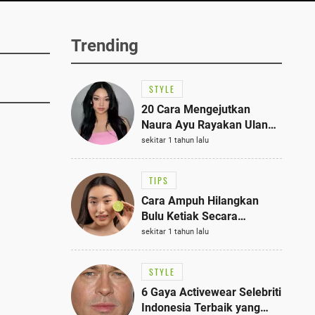
Trending
STYLE
20 Cara Mengejutkan
Naura Ayu Rayakan Ulang
Tahun di Panti Asuhan,
sekitar 1 tahun lalu
Terlihat Anggun dengan
Kaftan Cokelat
TIPS
Cara Ampuh Hilangkan
Bulu Ketiak Secara
Permanen dalam 5
sekitar 1 tahun lalu
Langkah Sederhana
STYLE
6 Gaya Activewear Selebriti
Indonesia Terbaik yang