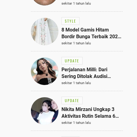
Bisa Jadi Inspirasi
sekitar 1 tahun lalu
Fashionmu
STYLE
8 Model Gamis Hitam
Bordir Bunga Terbaik 2025,
Stylish untuk Hangout
sekitar 1 tahun lalu
hingga Acara Semi-Formal
UPDATE
Perjalanan Milli: Dari
Sering Ditolak Audisi
hingga Menjadi Rapper Top
sekitar 1 tahun lalu
10 Thailand
UPDATE
Nikita Mirzani Ungkap 3
Aktivitas Rutin Selama 6
Bulan di Rutan Pondok
sekitar 1 tahun lalu
Bambu, Terungkap!