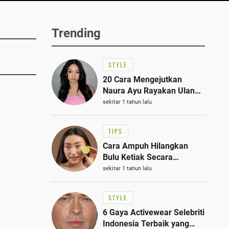
Trending
STYLE
20 Cara Mengejutkan
Naura Ayu Rayakan Ulang
Tahun di Panti Asuhan,
sekitar 1 tahun lalu
Terlihat Anggun dengan
Kaftan Cokelat
TIPS
Cara Ampuh Hilangkan
Bulu Ketiak Secara
Permanen dalam 5
sekitar 1 tahun lalu
Langkah Sederhana
STYLE
6 Gaya Activewear Selebriti
Indonesia Terbaik yang