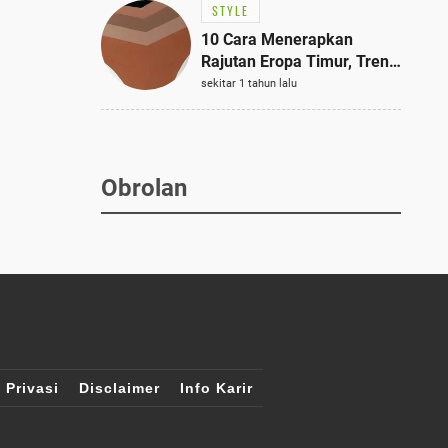
STYLE
10 Cara Menerapkan
Rajutan Eropa Timur, Tren
Mode Terbaik dan Paling
sekitar 1 tahun lalu
Dicari 2023
Obrolan
 Privasi
Disclaimer
Info Karir