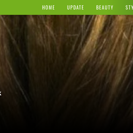
HOME
UPDATE
BEAUTY
ST
k