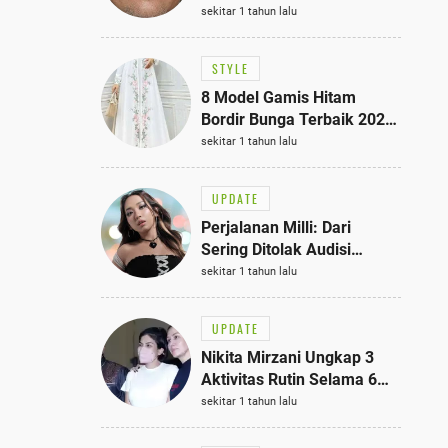
Bisa Jadi Inspirasi
sekitar 1 tahun lalu
Fashionmu
STYLE
8 Model Gamis Hitam
Bordir Bunga Terbaik 2025,
Stylish untuk Hangout
sekitar 1 tahun lalu
hingga Acara Semi-Formal
UPDATE
Perjalanan Milli: Dari
Sering Ditolak Audisi
hingga Menjadi Rapper Top
sekitar 1 tahun lalu
10 Thailand
UPDATE
Nikita Mirzani Ungkap 3
Aktivitas Rutin Selama 6
Bulan di Rutan Pondok
sekitar 1 tahun lalu
Bambu, Terungkap!