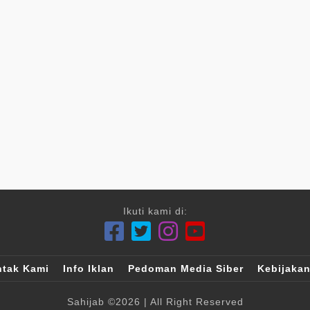
Ikuti kami di:
tak Kami
Info Iklan
Pedoman Media Siber
Kebijakan
Sahijab
©2026
| All Right Reserved