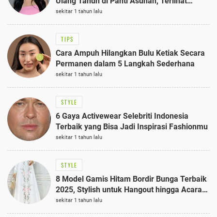
Ulang Tahun di Panti Asuhan, Terlihat
Anggun dengan Kaftan Cokelat
sekitar 1 tahun lalu
TIPS
Cara Ampuh Hilangkan Bulu Ketiak Secara
Permanen dalam 5 Langkah Sederhana
sekitar 1 tahun lalu
STYLE
6 Gaya Activewear Selebriti Indonesia
Terbaik yang Bisa Jadi Inspirasi Fashionmu
sekitar 1 tahun lalu
STYLE
8 Model Gamis Hitam Bordir Bunga Terbaik
2025, Stylish untuk Hangout hingga Acara
Semi-Formal
sekitar 1 tahun lalu