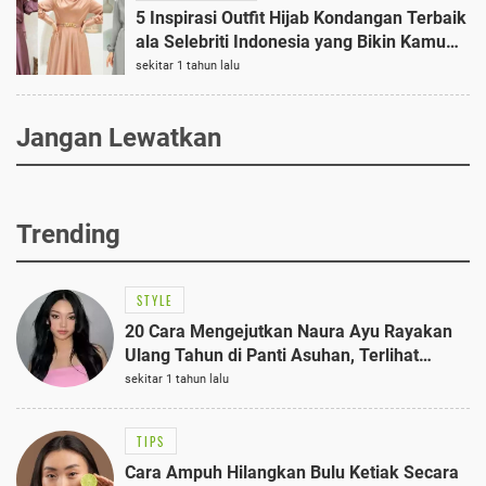
5 Inspirasi Outfit Hijab Kondangan Terbaik
ala Selebriti Indonesia yang Bikin Kamu
Anggun dan Stylish
sekitar 1 tahun lalu
Jangan Lewatkan
Trending
STYLE
20 Cara Mengejutkan Naura Ayu Rayakan
Ulang Tahun di Panti Asuhan, Terlihat
Anggun dengan Kaftan Cokelat
sekitar 1 tahun lalu
TIPS
Cara Ampuh Hilangkan Bulu Ketiak Secara