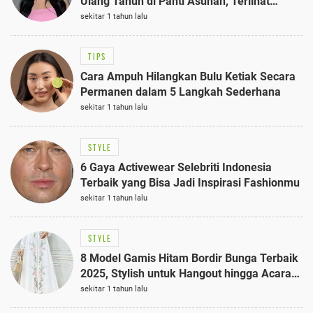
Ulang Tahun di Panti Asuhan, Terlihat
Anggun dengan Kaftan Cokelat
sekitar 1 tahun lalu
TIPS
Cara Ampuh Hilangkan Bulu Ketiak Secara
Permanen dalam 5 Langkah Sederhana
sekitar 1 tahun lalu
STYLE
6 Gaya Activewear Selebriti Indonesia
Terbaik yang Bisa Jadi Inspirasi Fashionmu
sekitar 1 tahun lalu
STYLE
8 Model Gamis Hitam Bordir Bunga Terbaik
2025, Stylish untuk Hangout hingga Acara
Semi-Formal
sekitar 1 tahun lalu