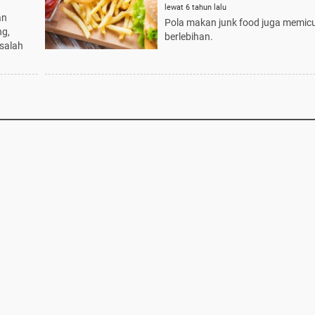
Muda
lewat 6 tahun lalu
an
Pola makan junk food juga memi
ng,
berlebihan.
salah