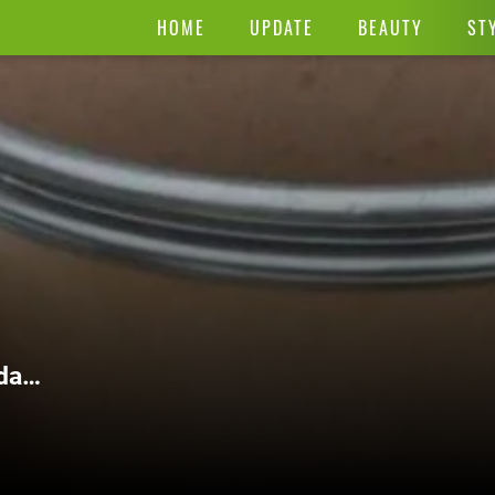
HOME
UPDATE
BEAUTY
ST
dan