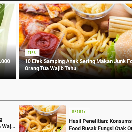
TIPS
.000
10 Efek Samping Anak Sering Makan Junk F
Orang Tua Wajib Tahu
BEAUTY
g
Hasil Penelitian: Konsums
 Wajib
Food Rusak Fungsi Otak O