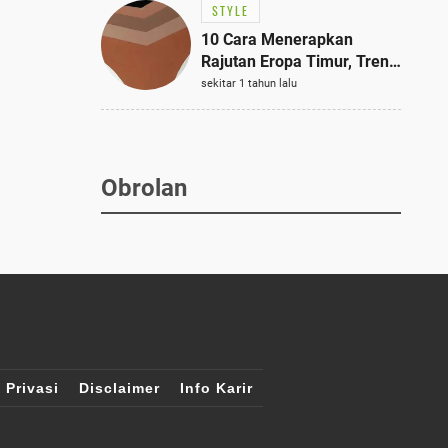
STYLE
10 Cara Menerapkan
Rajutan Eropa Timur, Tren
Mode Terbaik dan Paling
sekitar 1 tahun lalu
Dicari 2023
Obrolan
 Privasi
Disclaimer
Info Karir