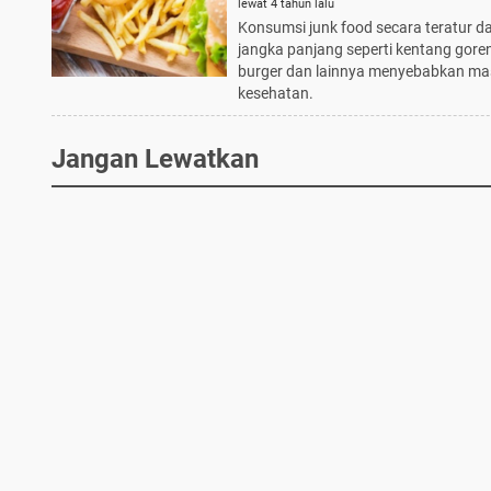
Tahu
lewat 4 tahun lalu
Konsumsi junk food secara teratur d
jangka panjang seperti kentang gore
burger dan lainnya menyebabkan ma
kesehatan.
Jangan Lewatkan