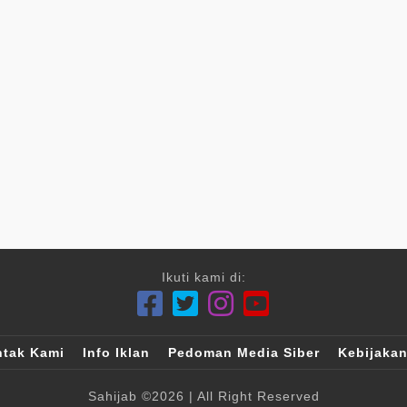
Ikuti kami di:
tak Kami
Info Iklan
Pedoman Media Siber
Kebijakan
Sahijab
©2026
| All Right Reserved