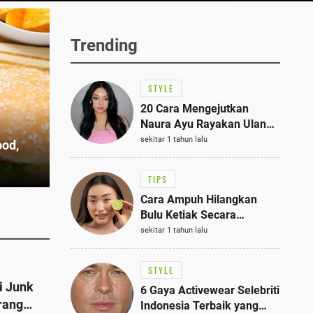
Trending
STYLE
20 Cara Mengejutkan
Naura Ayu Rayakan Ulang
Tahun di Panti Asuhan,
sekitar 1 tahun lalu
ood,
Terlihat Anggun dengan
Kaftan Cokelat
TIPS
Cara Ampuh Hilangkan
Bulu Ketiak Secara
Permanen dalam 5
sekitar 1 tahun lalu
Langkah Sederhana
STYLE
i Junk
6 Gaya Activewear Selebriti
rang
Indonesia Terbaik yang