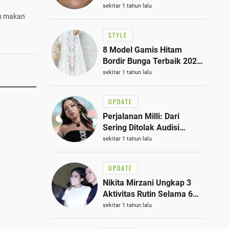
Bisa Jadi Inspirasi
sekitar 1 tahun lalu
Fashionmu
cu makan
STYLE
8 Model Gamis Hitam
Bordir Bunga Terbaik 2025,
Stylish untuk Hangout
sekitar 1 tahun lalu
hingga Acara Semi-Formal
UPDATE
Perjalanan Milli: Dari
Sering Ditolak Audisi
hingga Menjadi Rapper Top
sekitar 1 tahun lalu
10 Thailand
UPDATE
Nikita Mirzani Ungkap 3
Aktivitas Rutin Selama 6
Bulan di Rutan Pondok
sekitar 1 tahun lalu
Bambu, Terungkap!