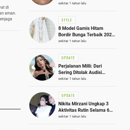
Bisa Jadi Inspirasi
sekitar 1 tahun lalu
at di
Fashionmu
an aman.
menjaga
STYLE
8 Model Gamis Hitam
Bordir Bunga Terbaik 2025,
Stylish untuk Hangout
sekitar 1 tahun lalu
hingga Acara Semi-Formal
UPDATE
Perjalanan Milli: Dari
Sering Ditolak Audisi
hingga Menjadi Rapper Top
sekitar 1 tahun lalu
10 Thailand
UPDATE
Nikita Mirzani Ungkap 3
Aktivitas Rutin Selama 6
Bulan di Rutan Pondok
sekitar 1 tahun lalu
Bambu, Terungkap!