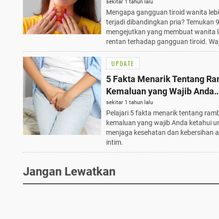
Terjadi pada Wanita? Wajib 
sekitar 1 tahun lalu
Mengapa gangguan tiroid wanita lebi
terjadi dibandingkan pria? Temukan 9
mengejutkan yang membuat wanita l
rentan terhadap gangguan tiroid. Waj
UPDATE
5 Fakta Menarik Tentang R
Kemaluan yang Wajib Anda
Ketahui
sekitar 1 tahun lalu
Pelajari 5 fakta menarik tentang ram
kemaluan yang wajib Anda ketahui u
menjaga kesehatan dan kebersihan a
intim.
Jangan Lewatkan