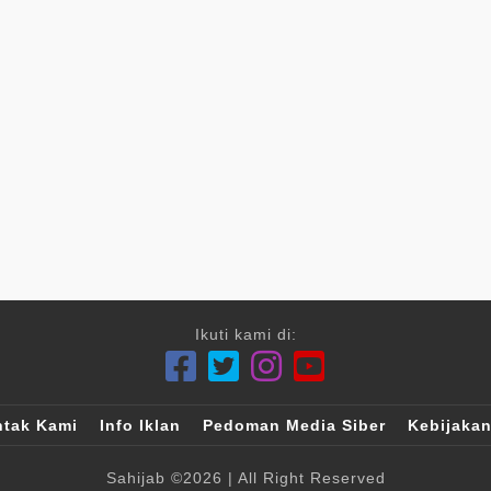
Ikuti kami di:
tak Kami
Info Iklan
Pedoman Media Siber
Kebijakan
Sahijab
©2026
| All Right Reserved