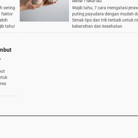
Tahu!
dan Aman - Wajib Tahu!
sekitar 1 tahun lalu
h sering
Wajib tahu, 7 cara mengatasi jeraw
 faktor
puting payudara dengan mudah d
ebih
Simak tips dan trik terbaik untuk 
ib tahu!
kebersihan dan kesehatan
ambut
but
ntuk
rea