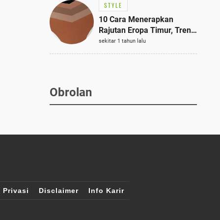
STYLE
10 Cara Menerapkan
Rajutan Eropa Timur, Tren
Mode Terbaik dan Paling
sekitar 1 tahun lalu
Dicari 2023
Obrolan
 Privasi
Disclaimer
Info Karir