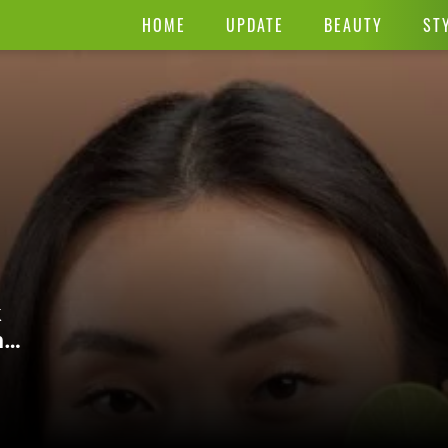
HOME
UPDATE
BEAUTY
ST
k
h