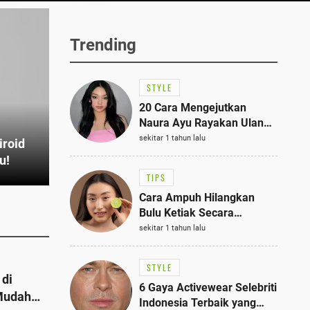
Trending
STYLE
20 Cara Mengejutkan
Naura Ayu Rayakan Ulang
Tahun di Panti Asuhan,
sekitar 1 tahun lalu
iroid
Terlihat Anggun dengan
u!
Kaftan Cokelat
TIPS
Cara Ampuh Hilangkan
Bulu Ketiak Secara
Permanen dalam 5
sekitar 1 tahun lalu
Langkah Sederhana
STYLE
 di
6 Gaya Activewear Selebriti
Mudah
Indonesia Terbaik yang