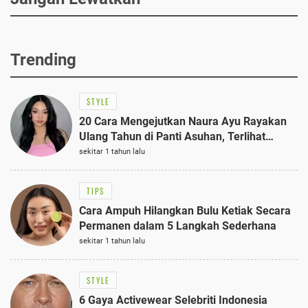
Trending
STYLE
20 Cara Mengejutkan Naura Ayu Rayakan
Ulang Tahun di Panti Asuhan, Terlihat
Anggun dengan Kaftan Cokelat
sekitar 1 tahun lalu
TIPS
Cara Ampuh Hilangkan Bulu Ketiak Secara
Permanen dalam 5 Langkah Sederhana
sekitar 1 tahun lalu
STYLE
6 Gaya Activewear Selebriti Indonesia