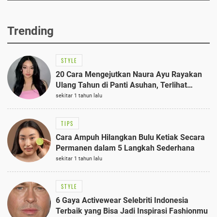
Trending
STYLE
20 Cara Mengejutkan Naura Ayu Rayakan
Ulang Tahun di Panti Asuhan, Terlihat
Anggun dengan Kaftan Cokelat
sekitar 1 tahun lalu
TIPS
Cara Ampuh Hilangkan Bulu Ketiak Secara
Permanen dalam 5 Langkah Sederhana
sekitar 1 tahun lalu
STYLE
6 Gaya Activewear Selebriti Indonesia
Terbaik yang Bisa Jadi Inspirasi Fashionmu