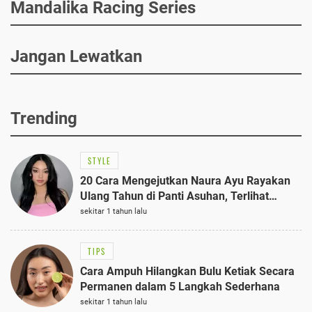
Mandalika Racing Series
Jangan Lewatkan
Trending
STYLE
20 Cara Mengejutkan Naura Ayu Rayakan
Ulang Tahun di Panti Asuhan, Terlihat
Anggun dengan Kaftan Cokelat
sekitar 1 tahun lalu
TIPS
Cara Ampuh Hilangkan Bulu Ketiak Secara
Permanen dalam 5 Langkah Sederhana
sekitar 1 tahun lalu