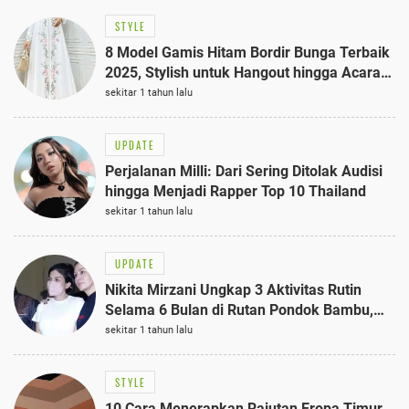
STYLE
8 Model Gamis Hitam Bordir Bunga Terbaik
2025, Stylish untuk Hangout hingga Acara
Semi-Formal
sekitar 1 tahun lalu
UPDATE
Perjalanan Milli: Dari Sering Ditolak Audisi
hingga Menjadi Rapper Top 10 Thailand
sekitar 1 tahun lalu
UPDATE
Nikita Mirzani Ungkap 3 Aktivitas Rutin
Selama 6 Bulan di Rutan Pondok Bambu,
Terungkap!
sekitar 1 tahun lalu
STYLE
10 Cara Menerapkan Rajutan Eropa Timur,