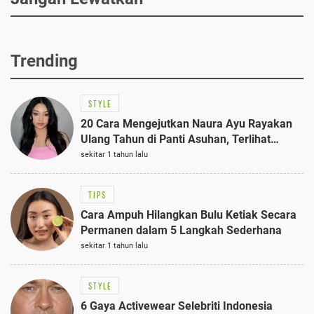
Trending
STYLE
20 Cara Mengejutkan Naura Ayu Rayakan
Ulang Tahun di Panti Asuhan, Terlihat
Anggun dengan Kaftan Cokelat
sekitar 1 tahun lalu
TIPS
Cara Ampuh Hilangkan Bulu Ketiak Secara
Permanen dalam 5 Langkah Sederhana
sekitar 1 tahun lalu
STYLE
6 Gaya Activewear Selebriti Indonesia