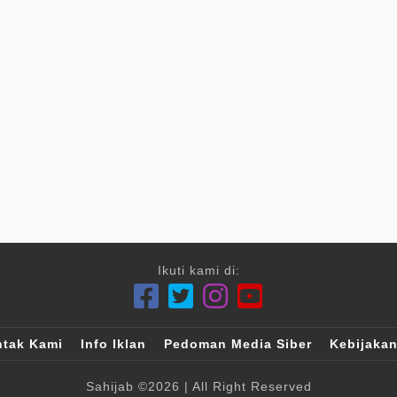
Ikuti kami di:
tak Kami
Info Iklan
Pedoman Media Siber
Kebijakan
Sahijab
©2026
| All Right Reserved