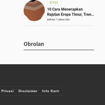
STYLE
10 Cara Menerapkan
Rajutan Eropa Timur, Tren
Mode Terbaik dan Paling
sekitar 1 tahun lalu
Dicari 2023
Obrolan
 Privasi
Disclaimer
Info Karir