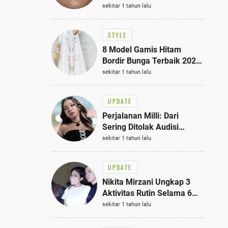
Bisa Jadi Inspirasi
sekitar 1 tahun lalu
Fashionmu
STYLE
8 Model Gamis Hitam
Bordir Bunga Terbaik 2025,
Stylish untuk Hangout
sekitar 1 tahun lalu
hingga Acara Semi-Formal
UPDATE
Perjalanan Milli: Dari
Sering Ditolak Audisi
hingga Menjadi Rapper Top
sekitar 1 tahun lalu
10 Thailand
UPDATE
Nikita Mirzani Ungkap 3
Aktivitas Rutin Selama 6
Bulan di Rutan Pondok
sekitar 1 tahun lalu
Bambu, Terungkap!