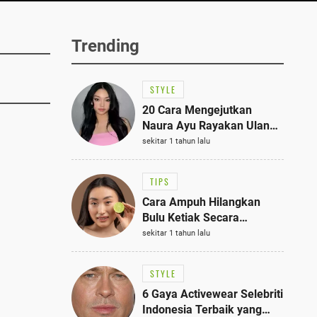
Trending
STYLE
20 Cara Mengejutkan
Naura Ayu Rayakan Ulang
Tahun di Panti Asuhan,
sekitar 1 tahun lalu
Terlihat Anggun dengan
Kaftan Cokelat
TIPS
Cara Ampuh Hilangkan
Bulu Ketiak Secara
Permanen dalam 5
sekitar 1 tahun lalu
Langkah Sederhana
STYLE
6 Gaya Activewear Selebriti
Indonesia Terbaik yang