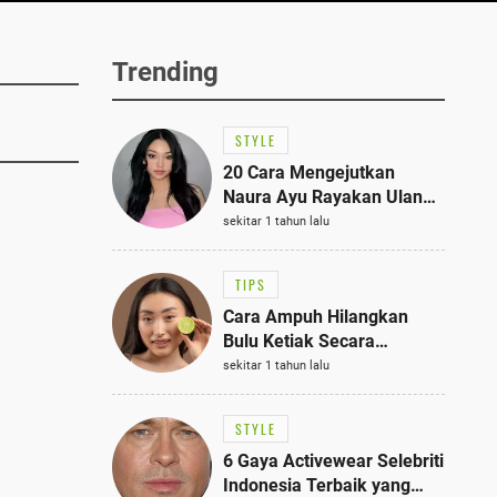
Trending
STYLE
20 Cara Mengejutkan
Naura Ayu Rayakan Ulang
Tahun di Panti Asuhan,
sekitar 1 tahun lalu
Terlihat Anggun dengan
Kaftan Cokelat
TIPS
Cara Ampuh Hilangkan
Bulu Ketiak Secara
Permanen dalam 5
sekitar 1 tahun lalu
Langkah Sederhana
STYLE
6 Gaya Activewear Selebriti
Indonesia Terbaik yang