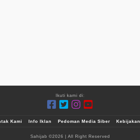
Ikuti kami di:
tak Kami
Info Iklan
Pedoman Media Siber
Kebijakan
Sahijab
©2026
| All Right Reserved