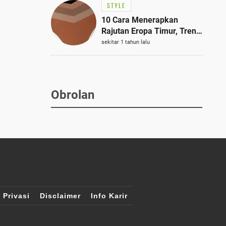
STYLE
10 Cara Menerapkan
Rajutan Eropa Timur, Tren
Mode Terbaik dan Paling
sekitar 1 tahun lalu
Dicari 2023
Obrolan
 Privasi
Disclaimer
Info Karir