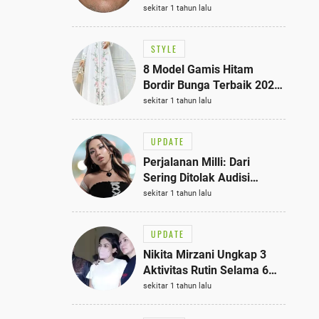
Bisa Jadi Inspirasi
sekitar 1 tahun lalu
Fashionmu
STYLE
8 Model Gamis Hitam
Bordir Bunga Terbaik 2025,
Stylish untuk Hangout
sekitar 1 tahun lalu
hingga Acara Semi-Formal
UPDATE
Perjalanan Milli: Dari
Sering Ditolak Audisi
hingga Menjadi Rapper Top
sekitar 1 tahun lalu
10 Thailand
UPDATE
Nikita Mirzani Ungkap 3
Aktivitas Rutin Selama 6
Bulan di Rutan Pondok
sekitar 1 tahun lalu
Bambu, Terungkap!