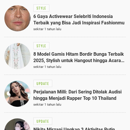
STYLE
6 Gaya Activewear Selebriti Indonesia
Terbaik yang Bisa Jadi Inspirasi Fashionmu
sekitar 1 tahun lalu
STYLE
8 Model Gamis Hitam Bordir Bunga Terbaik
2025, Stylish untuk Hangout hingga Acara
Semi-Formal
sekitar 1 tahun lalu
UPDATE
Perjalanan Milli: Dari Sering Ditolak Audisi
hingga Menjadi Rapper Top 10 Thailand
sekitar 1 tahun lalu
UPDATE
Nikita Mirzani Ungkap 3 Aktivitas Rutin