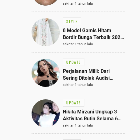
Bisa Jadi Inspirasi
sekitar 1 tahun lalu
Fashionmu
STYLE
8 Model Gamis Hitam
Bordir Bunga Terbaik 2025,
Stylish untuk Hangout
sekitar 1 tahun lalu
hingga Acara Semi-Formal
UPDATE
Perjalanan Milli: Dari
Sering Ditolak Audisi
hingga Menjadi Rapper Top
sekitar 1 tahun lalu
10 Thailand
UPDATE
Nikita Mirzani Ungkap 3
Aktivitas Rutin Selama 6
Bulan di Rutan Pondok
sekitar 1 tahun lalu
Bambu, Terungkap!