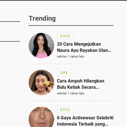
Trending
STYLE
20 Cara Mengejutkan
Naura Ayu Rayakan Ulang
Tahun di Panti Asuhan,
sekitar 1 tahun lalu
Terlihat Anggun dengan
Kaftan Cokelat
TIPS
Cara Ampuh Hilangkan
Bulu Ketiak Secara
Permanen dalam 5
sekitar 1 tahun lalu
Langkah Sederhana
STYLE
6 Gaya Activewear Selebriti
Indonesia Terbaik yang