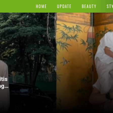
HOME
UPDATE
BEAUTY
ST
tis
ngga