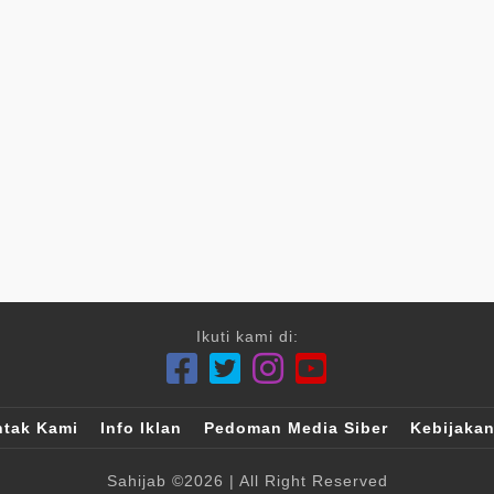
Ikuti kami di:
tak Kami
Info Iklan
Pedoman Media Siber
Kebijakan
Sahijab
©2026
| All Right Reserved