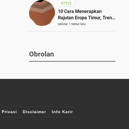
STYLE
10 Cara Menerapkan
Rajutan Eropa Timur, Tren
Mode Terbaik dan Paling
sekitar 1 tahun lalu
Dicari 2023
Obrolan
 Privasi
Disclaimer
Info Karir