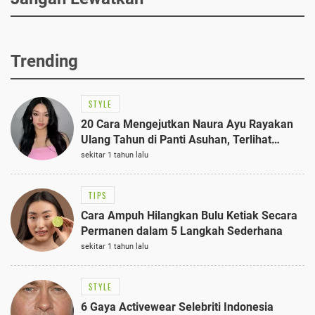
Trending
STYLE
20 Cara Mengejutkan Naura Ayu Rayakan
Ulang Tahun di Panti Asuhan, Terlihat
Anggun dengan Kaftan Cokelat
sekitar 1 tahun lalu
TIPS
Cara Ampuh Hilangkan Bulu Ketiak Secara
Permanen dalam 5 Langkah Sederhana
sekitar 1 tahun lalu
STYLE
6 Gaya Activewear Selebriti Indonesia