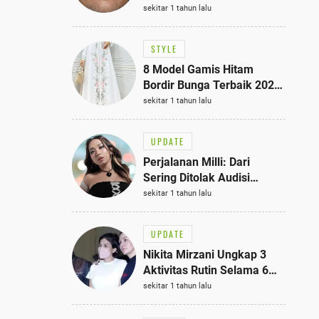
Bisa Jadi Inspirasi
sekitar 1 tahun lalu
Fashionmu
STYLE
8 Model Gamis Hitam
Bordir Bunga Terbaik 2025,
Stylish untuk Hangout
sekitar 1 tahun lalu
hingga Acara Semi-Formal
UPDATE
Perjalanan Milli: Dari
Sering Ditolak Audisi
hingga Menjadi Rapper Top
sekitar 1 tahun lalu
10 Thailand
UPDATE
Nikita Mirzani Ungkap 3
Aktivitas Rutin Selama 6
Bulan di Rutan Pondok
sekitar 1 tahun lalu
Bambu, Terungkap!