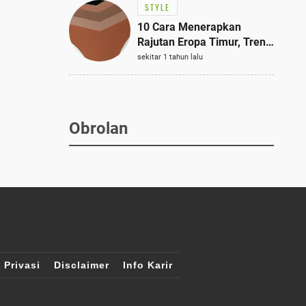
STYLE
10 Cara Menerapkan
Rajutan Eropa Timur, Tren
Mode Terbaik dan Paling
sekitar 1 tahun lalu
Dicari 2023
Obrolan
 Privasi
Disclaimer
Info Karir