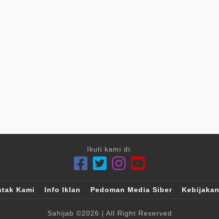
Ikuti kami di:
tak Kami
Info Iklan
Pedoman Media Siber
Kebijakan
Sahijab
©2026
| All Right Reserved