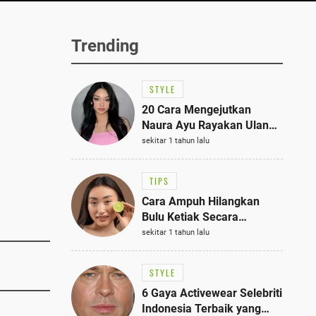
Trending
STYLE
20 Cara Mengejutkan
Naura Ayu Rayakan Ulang
Tahun di Panti Asuhan,
sekitar 1 tahun lalu
Terlihat Anggun dengan
Kaftan Cokelat
TIPS
Cara Ampuh Hilangkan
Bulu Ketiak Secara
Permanen dalam 5
sekitar 1 tahun lalu
Langkah Sederhana
STYLE
6 Gaya Activewear Selebriti
Indonesia Terbaik yang